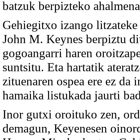
batzuk berpizteko ahalmena
Gehiegitxo izango litzateke
John M. Keynes berpiztu di
gogoangarri haren oroitzapen
suntsitu. Eta hartatik atera
zituenaren ospea ere ez da in
hamaika listukada jaurti bad
Inor gutxi oroituko zen, or
demagun, Keyenesen oinorde