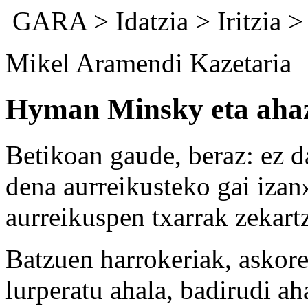
GARA
>
Idatzia
> Iritzia 
Mikel Aramendi Kazetaria
Hyman Minsky eta ahaz
Betikoan gaude, beraz: ez da
dena aurreikusteko gai izan»
aurreikuspen txarrak zekartz
Batzuen harrokeriak, askore
lurperatu ahala, badirudi a