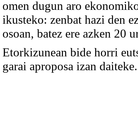
omen dugun aro ekonomikoa
ikusteko: zenbat hazi den 
osoan, batez ere azken 20 u
Etorkizunean bide horri eut
garai aproposa izan daiteke.