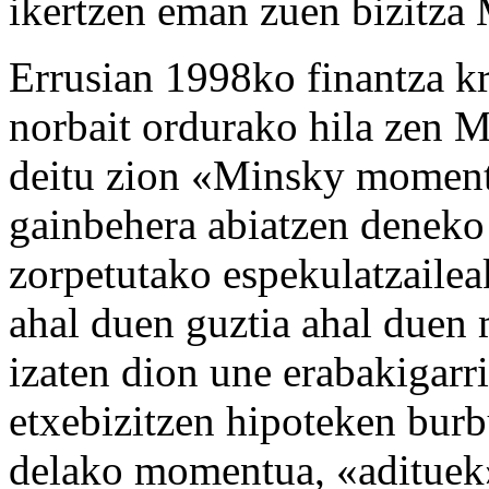
ikertzen eman zuen bizitza
Errusian 1998ko finantza kr
norbait ordurako hila zen M
deitu zion «Minsky moment
gainbehera abiatzen deneko 
zorpetutako espekulatzaileak
ahal duen guztia ahal duen 
izaten dion une erabakigarri
etxebizitzen hipoteken bur
delako momentua, «adituek» 