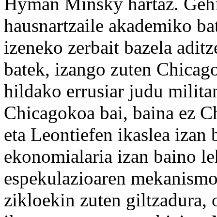
Hyman Minsky hartaz. Gehi
hausnartzaile akademiko b
izeneko zerbait bazela aditze
batek, izango zuten Chicag
hildako errusiar judu milita
Chicagokoa bai, baina ez 
eta Leontiefen ikaslea izan 
ekonomialaria izan baino le
espekulazioaren mekanismo
zikloekin zuten giltzadura, 