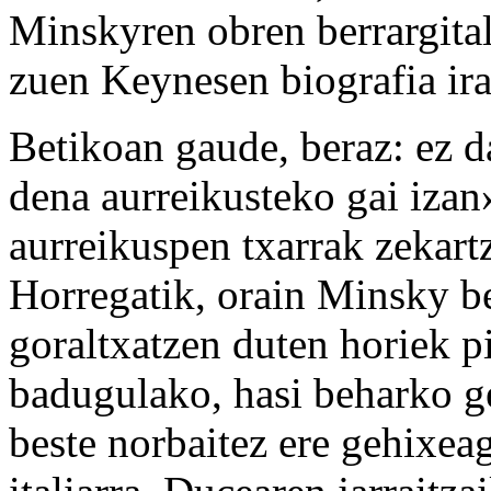
Minskyren obren berrargital
zuen Keynesen biografia irak
Betikoan gaude, beraz: ez da
dena aurreikusteko gai izan»
aurreikuspen txarrak zekartz
Horregatik, orain Minsky be
goraltxatzen duten horiek p
badugulako, hasi beharko g
beste norbaitez ere gehixeag