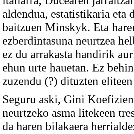
italiarra, Ducearen jarraitz
aldendua, estatistikaria eta
baitzuen Minskyk. Eta haren
ezberdintasuna neurtzea hel
ez du arrakasta handirik au
ehun urte hauetan. Ez behin
zuzendu (?) dituzten eliteen
Seguru aski, Gini Koefizien
neurtzeko asma litekeen tre
da haren bilakaera herrialde