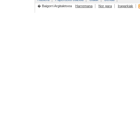
� Baigorri Argitaletxea
Harremana
Nor gara
Iragarkiak