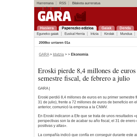
Harremana
RSS
Bilaketa aurreratua
es
fr
en
Hasiera
Paperezko edizioa
Gaiak
Denda
Eguneko gaiak
Euskal Herria
Iritzia
Kirolak
Mundua
2008ko urriaren 01a
GARA
>
Idatzia
> >
Ekonomia
Eroski pierde 8,4 millones de euros
semestre fiscal, de febrero a julio
GARA |
Eroski perdió 8,4 millones de euros en su primer semestre fi
31 de julio), frente a 72 millones de euros de beneficio en 
anterior, comunicó la empresa a la CNMV.
En Eroski indicaron a Efe que se trata de unos resultados «
perspectivas son la de acabar su año fiscal, el 31 de enero 
positivas y altas».
La compañía indicó que confía en conseguir durante este a