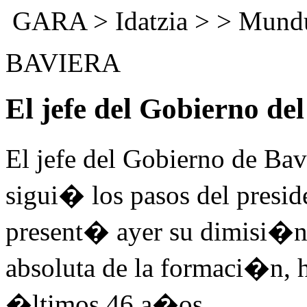
GARA
>
Idatzia
> >
Mund
BAVIERA
El jefe del Gobierno del
El jefe del Gobierno de Ba
sigui� los pasos del presi
present� ayer su dimisi�n
absoluta de la formaci�n, 
�ltimos 46 a�os.