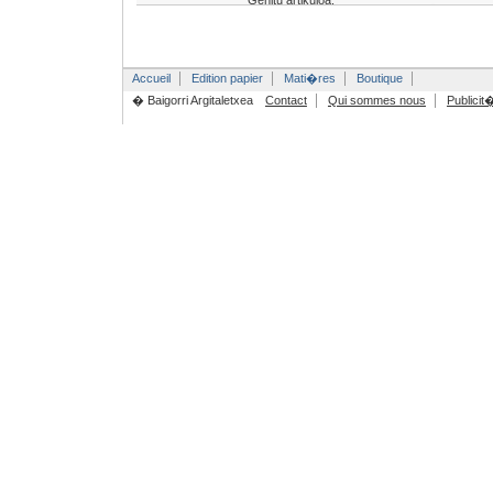
Gehitu artikuloa:
Accueil
Edition papier
Mati�res
Boutique
� Baigorri Argitaletxea
Contact
Qui sommes nous
Publicit