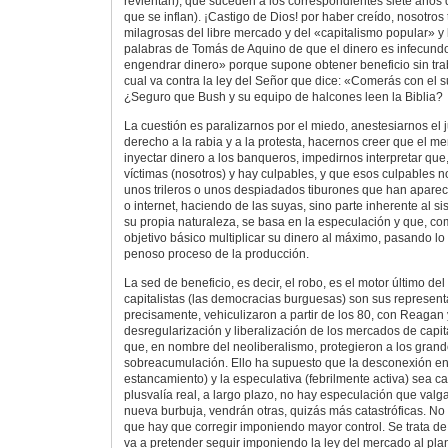
revientan), que suceden a los correspondientes siete años
que se inflan). ¡Castigo de Dios! por haber creído, nosotros
milagrosas del libre mercado y del «capitalismo popular» y
palabras de Tomás de Aquino de que el dinero es infecundo
engendrar dinero» porque supone obtener beneficio sin tra
cual va contra la ley del Señor que dice: «Comerás con el su
¿Seguro que Bush y su equipo de halcones leen la Biblia?
La cuestión es paralizarnos por el miedo, anestesiarnos el 
derecho a la rabia y a la protesta, hacernos creer que el m
inyectar dinero a los banqueros, impedirnos interpretar que,
víctimas (nosotros) y hay culpables, y que esos culpables 
unos trileros o unos despiadados tiburones que han apareci
o internet, haciendo de las suyas, sino parte inherente al si
su propia naturaleza, se basa en la especulación y que, co
objetivo básico multiplicar su dinero al máximo, pasando lo
penoso proceso de la producción.
La sed de beneficio, es decir, el robo, es el motor último del
capitalistas (las democracias burguesas) son sus representa
precisamente, vehiculizaron a partir de los 80, con Reagan 
desregularización y liberalización de los mercados de cap
que, en nombre del neoliberalismo, protegieron a los grandes
sobreacumulación. Ello ha supuesto que la desconexión ent
estancamiento) y la especulativa (febrilmente activa) sea c
plusvalía real, a largo plazo, no hay especulación que valga
nueva burbuja, vendrán otras, quizás más catastróficas. No 
que hay que corregir imponiendo mayor control. Se trata de
va a pretender seguir imponiendo la ley del mercado al plan