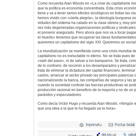
Como recuerda Alan Woods en «La crise du capitalisme mo
que la política es economía concentrada. Esta crisis econ
tiene y va a tener serios efectos sicológicos en todas las cl
hemos vivido con «cierta alegría», la ideología burguesa so
virtudes del sistema ha calado en la clase obrera y, muy pr
vez más degeneradas organizaciones políticas y sindicales
el porvenir asegurado. Pero ahora que nos va a tocar pagar
el muerto» tenemos que recuperar las ideas fundamentales
queremos un capitalismo del siglo XXI. Queremos un sociali
La mundialización se manifiesta como una crisis mundial de
capitalismo no es ineluctable ni eterno. No se trata pues d
«salir del paso», ni de salvar a los banqueros. Se trata, co
de lo contrario: de socorrer a los desamparados y penaliza
trata de eliminar la dictadura del capital financiero, termin
casino, arrancar al sector privado las principales palancas
nacionalizando la banca, las compañías de seguros y las 
cuando la sociedad controle las fuerzas productivas se podr
producción racional en beneficio de la mayoría y no de un
parásitos y especuladores.
Como decía Victor Hugo y recuerda Alan Woods: «Ningún e
que una idea a la que le ha llegado ya la hora».