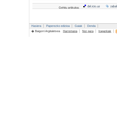
Gehitu artikuloa:
Hasiera
Paperezko edizioa
Gaiak
Denda
� Baigorri Argitaletxea
Harremana
Nor gara
Iragarkiak