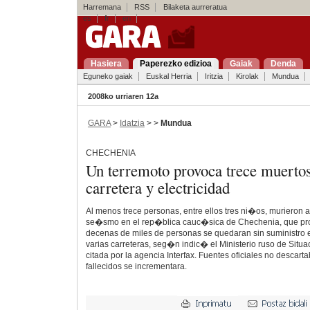
Harremana
RSS
Bilaketa aurreratua
es
fr
en
Hasiera
Paperezko edizioa
Gaiak
Denda
Eguneko gaiak
Euskal Herria
Iritzia
Kirolak
Mundua
2008ko urriaren 12a
GARA
>
Idatzia
> >
Mundua
CHECHENIA
Un terremoto provoca trece muertos
carretera y electricidad
Al menos trece personas, entre ellos tres ni�os, murieron a
se�smo en el rep�blica cauc�sica de Chechenia, que 
decenas de miles de personas se quedaran sin suministro e
varias carreteras, seg�n indic� el Ministerio ruso de Situ
citada por la agencia Interfax. Fuentes oficiales no descar
fallecidos se incrementara.