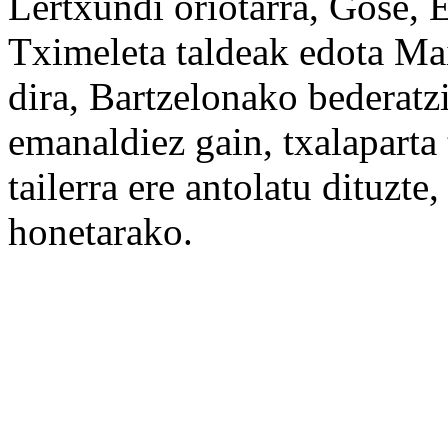
Lertxundi oriotarra, Gose, 
Tximeleta taldeak edota Ma
dira, Bartzelonako bederatz
emanaldiez gain, txalaparta t
tailerra ere antolatu dituzt
honetarako.