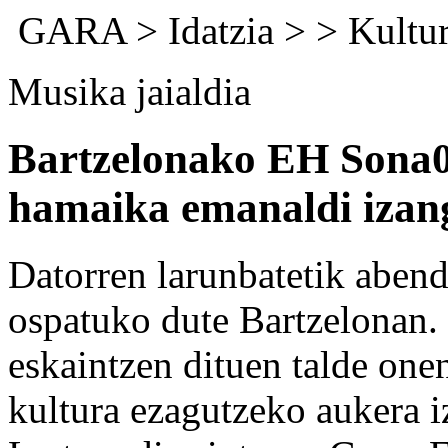
GARA
>
Idatzia
> >
Kultu
Musika jaialdia
Bartzelonako EH Sona08
hamaika emanaldi izan
Datorren larunbatetik aben
ospatuko dute Bartzelonan
eskaintzen dituen talde one
kultura ezagutzeko aukera i