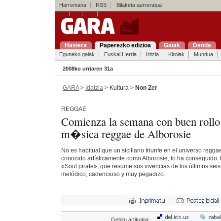
Harremana
RSS
Bilaketa aurreratua
es
fr
en
Hasiera
Paperezko edizioa
Gaiak
Denda
Eguneko gaiak
Euskal Herria
Iritzia
Kirolak
Mundua
2008ko urriaren 31a
GARA
>
Idatzia
> Kultura >
Non Zer
REGGAE
Comienza la semana con buen rollo 
m�sica reggae de Alborosie
No es habitual que un siciliano triunfe en el universo regga
conocido artísticamente como Alborosie, lo ha conseguido. 
«Soul pirate», que resume sus vivencias de los últimos seis
melódico, cadencioso y muy pegadizo.
Gehitu artikuloa: