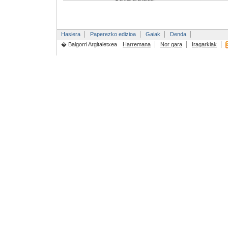
Hasiera
Paperezko edizioa
Gaiak
Denda
� Baigorri Argitaletxea
Harremana
Nor gara
Iragarkiak