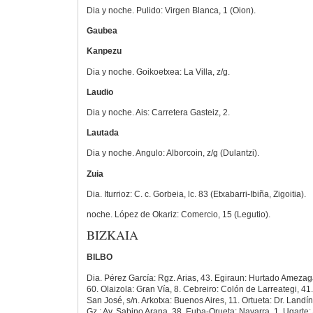
Dia y noche. Pulido: Virgen Blanca, 1 (Oion).
Gaubea
Kanpezu
Dia y noche. Goikoetxea: La Villa, z/g.
Laudio
Dia y noche. Ais: Carretera Gasteiz, 2.
Lautada
Dia y noche. Angulo: Alborcoin, z/g (Dulantzi).
Zuia
Dia. Iturrioz: C. c. Gorbeia, lc. 83 (Etxabarri-Ibiña, Zigoitia).
noche. López de Okariz: Comercio, 15 (Legutio).
BIZKAIA
BILBO
Dia. Pérez García: Rgz. Arias, 43. Egiraun: Hurtado Amezaga,
60. Olaizola: Gran Vía, 8. Cebreiro: Colón de Larreategi, 41
San José, s/n. Arkotxa: Buenos Aires, 11. Ortueta: Dr. Landín
Gz.: Av. Sabino Arana, 38. Euba-Orueta: Navarra, 1. Ugarte: A