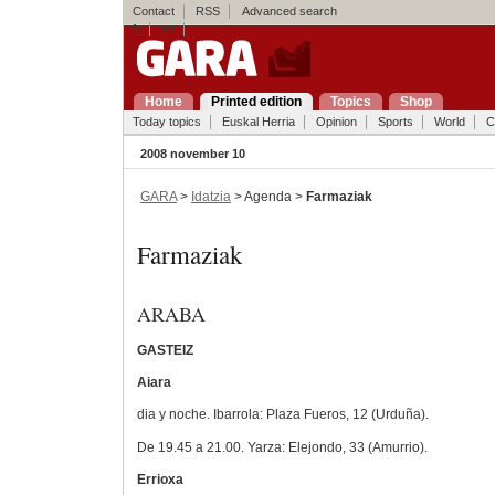
Contact
RSS
Advanced search
fr
en
Home
Printed edition
Topics
Shop
Today topics
Euskal Herria
Opinion
Sports
World
C
2008 november 10
GARA
>
Idatzia
> Agenda >
Farmaziak
Farmaziak
ARABA
GASTEIZ
Aiara
dia y noche. Ibarrola: Plaza Fueros, 12 (Urduña).
De 19.45 a 21.00. Yarza: Elejondo, 33 (Amurrio).
Errioxa