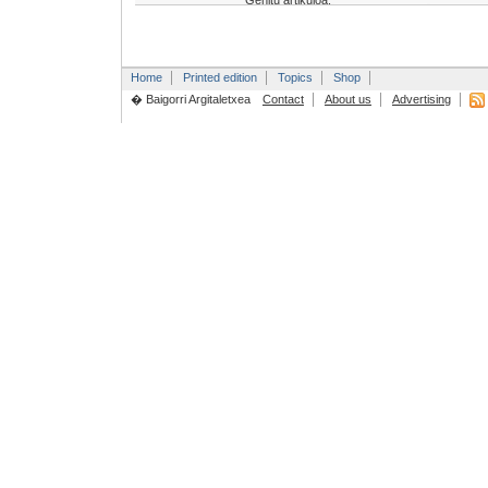
Gehitu artikuloa:
Home
Printed edition
Topics
Shop
� Baigorri Argitaletxea
Contact
About us
Advertising