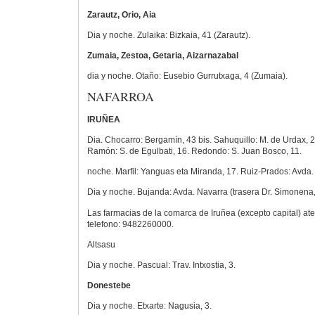
Zarautz, Orio, Aia
Dia y noche. Zulaika: Bizkaia, 41 (Zarautz).
Zumaia, Zestoa, Getaria, Aizarnazabal
dia y noche. Otaño: Eusebio Gurrutxaga, 4 (Zumaia).
NAFARROA
IRUÑEA
Dia. Chocarro: Bergamín, 43 bis. Sahuquillo: M. de Urdax, 2
Ramón: S. de Egulbati, 16. Redondo: S. Juan Bosco, 11.
noche. Marfil: Yanguas eta Miranda, 17. Ruiz-Prados: Avda.
Dia y noche. Bujanda: Avda. Navarra (trasera Dr. Simonena,
Las farmacias de la comarca de Iruñea (excepto capital) a
telefono: 9482260000.
Altsasu
Dia y noche. Pascual: Trav. Intxostia, 3.
Donestebe
Dia y noche. Etxarte: Nagusia, 3.