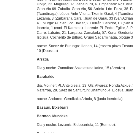
Urkijo, 22. Maguregi: Pl. Zabalburu, 4. Timpanaro: Rgz. Aria
Gran Vía 69. Zaballa: Gran Vía, 56. Arrieta: Ldo. Poza, 38.
(Txurdinaga). López-Ante-Vitoria: Txomin Garat, 4 (Txurdina
Lezama, 3 (Zurbaran). Garai: Juan de Garai, 33 (San Adriá
41. Murga: Pl. San Fco. Javier, 2. Herrán: Benidor, 13 (San I
Ibarreta, 1 (cont. El Karmelo). Llorente: Pl. Pedro Egilor, 3. 
Carre: Labairu, 21. Largatxa: Zamakola, 57. Korta: Gordoniz
Ispizua: Cocherito de Bilbao, Grupo Sagarminaga, bloque 3
noche. Saenz de Buruaga: Henao, 14 (trasera plaza Ensanche
10 (Deustua).
Arratia
Dia y noche. Zamalloa: Askatasuna kalea, 15 (Areatza).
Barakaldo
dia. Moliner: Pl. Anteiglesia, 13. Glz. Alvarez: Ronda Azkue, 3
Nafarroa, 28. Saez de Santurtun: Unamuno, 4. Elosua: Juan
noche. Andorno: Gernikako Arbola, 8 (junto Iberdrola).
Basauri, Etxebarri
Bermeo, Mundaka
Dia y noche. Lezamiz: Bidebarrieta, 11 (Bermeo).