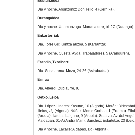
Busturialdea
Dia y noche. Arginzoniz: Don Tello, 4 (Gernika).
Durangaldea
Dia y noche. Unamunzaga: Muruetatorre, bl. 2C (Durango).
Enkarterriak
Dia. Torre Gil: Kontxa auzoa, 5 (Karrantza).
Dia y noche. Cuesta: Avda. Trabajadores, 5 (Aranguren).
Erandio, Txoriherri
Dia. Gastearena: Mezo, 24-26 (Astrabudua).
Ermua
Dia. Alberdi: Zubiaurre, 9.
Getxo, Leioa
Dia. López-Linares: Kasune, 10 (Algorta). Morón: Bidezabal,
Illetas, z/g (Algorta). Núñez: Monte Gorbea, 1 (Erromo). Ellak
(Areeta). Ilardia: Ibaigane, 9 (Areeta). Galarza: Av. del Angel
Maidagan, 61-A (Andra Mari). Sánchez: Estartetxe, 23 (Leio
Dia y noche. Lacalle: Aldapas, z/g (Algorta).