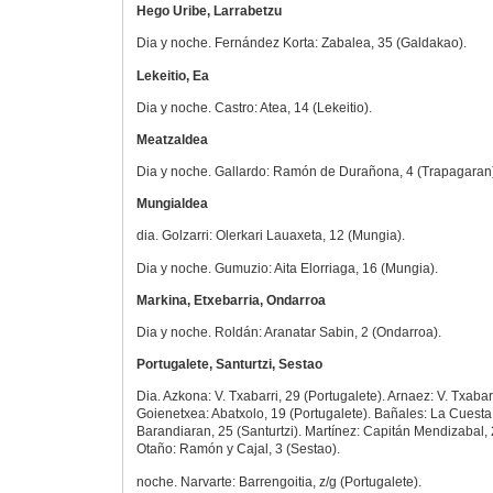
Hego Uribe, Larrabetzu
Dia y noche. Fernández Korta: Zabalea, 35 (Galdakao).
Lekeitio, Ea
Dia y noche. Castro: Atea, 14 (Lekeitio).
Meatzaldea
Dia y noche. Gallardo: Ramón de Durañona, 4 (Trapagaran
Mungialdea
dia. Golzarri: Olerkari Lauaxeta, 12 (Mungia).
Dia y noche. Gumuzio: Aita Elorriaga, 16 (Mungia).
Markina, Etxebarria, Ondarroa
Dia y noche. Roldán: Aranatar Sabin, 2 (Ondarroa).
Portugalete, Santurtzi, Sestao
Dia. Azkona: V. Txabarri, 29 (Portugalete). Arnaez: V. Txabarr
Goienetxea: Abatxolo, 19 (Portugalete). Bañales: La Cuesta
Barandiaran, 25 (Santurtzi). Martínez: Capitán Mendizabal, 2
Otaño: Ramón y Cajal, 3 (Sestao).
noche. Narvarte: Barrengoitia, z/g (Portugalete).