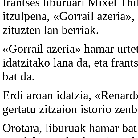
frantses liburuari Mixel T
itzulpena, «Gorrail azeria»,
zituzten lan berriak.
«Gorrail azeria» hamar urte
idatzitako lana da, eta frant
bat da.
Erdi aroan idatzia, «Renard»
gertatu zitzaion istorio zen
Orotara, liburuak hamar bat