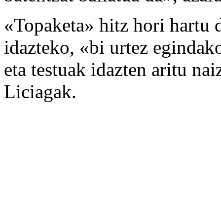
«Topaketa» hitz hori hartu d
idazteko, «bi urtez egindako
eta testuak idazten aritu na
Liciagak.