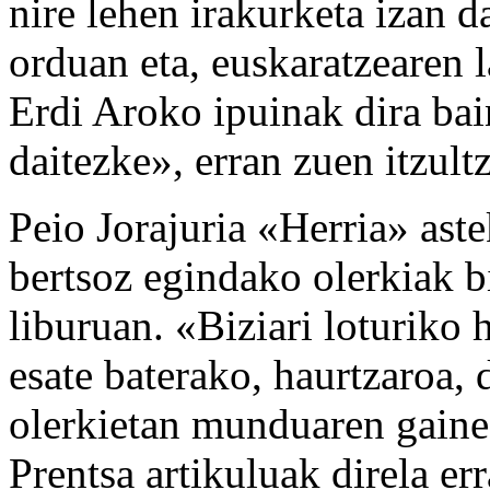
nire lehen irakurketa izan d
orduan eta, euskaratzearen l
Erdi Aroko ipuinak dira bai
daitezke», erran zuen itzultz
Peio Jorajuria «Herria» aste
bertsoz egindako olerkiak 
liburuan. «Biziari loturiko 
esate baterako, haurtzaroa, 
olerkietan munduaren gaine
Prentsa artikuluak direla er