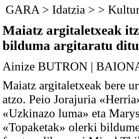
GARA
>
Idatzia
> >
Kultu
Maiatz argitaletxeak itz
bilduma argitaratu ditu
Ainize BUTRON | BAION
Maiatz argitaletxeak bere u
atzo. Peio Jorajuria «Herria
«Uzkinazo luma» eta Marys
«Topaketak» olerki bildum