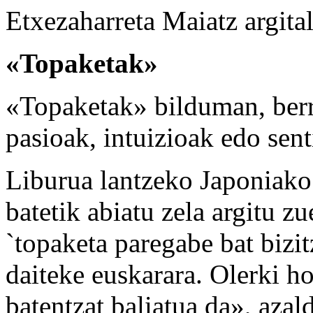
Etxezaharreta Maiatz argita
«Topaketak»
«Topaketak» bilduman, berr
pasioak, intuizioak edo sen
Liburua lantzeko Japoniako 
batetik abiatu zela argitu zu
`topaketa paregabe bat bizit
daiteke euskarara. Olerki h
batentzat baliatua da», azal