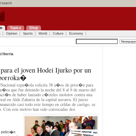
 search
on
Topics
Shop
a
Opinion
Sports
World
Culture
Economy
l Herria
ara el joven Hodei Ijurko por un
 borroka�
a Nacional espa�ola solicita 38 a�os de prisi�n para
ru�ea que fue detenido la noche del 8 al 9 de marzo del
aci�n de haber lanzado c�cteles molotov contra una
ral en Alde Zaharra de la capital navarra. El juicio
rmanecido casi todo este tiempo en celdas de castigo, se
o. Con este motivo han sido convocadas dos
 petici�n