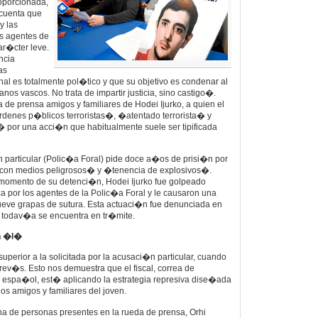
roporcionada,
 cuenta que
y las
os agentes de
ar�cter leve.
ncia
as
nal es totalmente pol�tico y que su objetivo es condenar al
s vascos. No trata de impartir justicia, sino castigo�.
 de prensa amigos y familiares de Hodei Ijurko, a quien el
rdenes p�blicos terroristas�, �atentado terrorista� y
 por una acci�n que habitualmente suele ser tipificada
n particular (Polic�a Foral) pide doce a�os de prisi�n por
 con medios peligrosos� y �tenencia de explosivos�.
 momento de su detenci�n, Hodei Ijurko fue golpeado
a por los agentes de la Polic�a Foral y le causaron una
eve grapas de sutura. Esta actuaci�n fue denunciada en
 todav�a se encuentra en tr�mite.
n �l�
uperior a la solicitada por la acusaci�n particular, cuando
rev�s. Esto nos demuestra que el fiscal, correa de
 espa�ol, est� aplicando la estrategia represiva dise�ada
os amigos y familiares del joven.
na de personas presentes en la rueda de prensa, Orhi