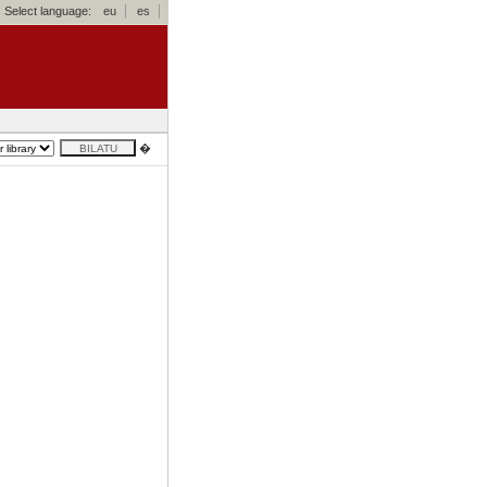
Select language:
eu
es
�