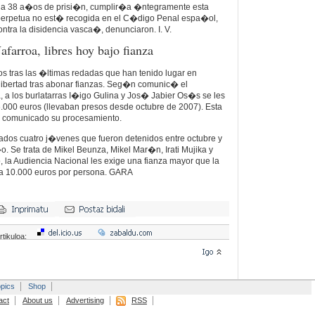
a 38 a�os de prisi�n, cumplir�a �ntegramente esta
perpetua no est� recogida en el C�digo Penal espa�ol,
contra la disidencia vasca�, denunciaron.
I. V.
afarroa, libres hoy bajo fianza
s tras las �ltimas redadas que han tenido lugar en
libertad tras abonar fianzas. Seg�n comunic� el
 a los burlatarras I�igo Gulina y Jos� Jabier Os�s se les
.000 euros (llevaban presos desde octubre de 2007). Esta
comunicado su procesamiento.
os cuatro j�venes que fueron detenidos entre octubre y
 Se trata de Mikel Beunza, Mikel Mar�n, Irati Mujika y
, la Audiencia Nacional les exige una fianza mayor que la
 a 10.000 euros por persona.
GARA
rtikuloa:
pics
Shop
act
About us
Advertising
RSS