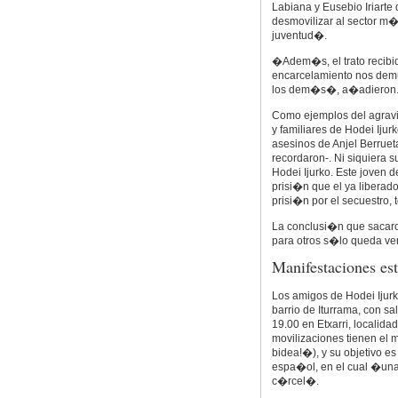
Labiana y Eusebio Iriarte
desmovilizar al sector m
juventud�.
�Adem�s, el trato recibid
encarcelamiento nos dem
los dem�s�, a�adieron
Como ejemplos del agravi
y familiares de Hodei Iju
asesinos de Anjel Berrue
recordaron-. Ni siquiera 
Hodei Ijurko. Este joven 
prisi�n que el ya liber
prisi�n por el secuestro,
La conclusi�n que sacaro
para otros s�lo queda v
Manifestaciones est
Los amigos de Hodei Ijur
barrio de Iturrama, con sa
19.00 en Etxarri, localid
movilizaciones tienen el 
bidea!�), y su objetivo e
espa�ol, en el cual �una
c�rcel�.