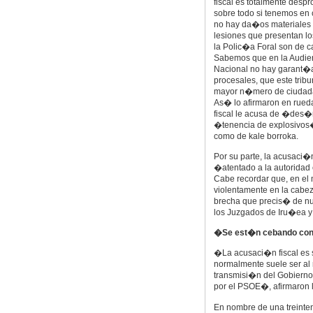
fiscal es totalmente desp
sobre todo si tenemos en
no hay da�os materiales 
lesiones que presentan l
la Polic�a Foral son de c
Sabemos que en la Audie
Nacional no hay garant�
procesales, que este tribu
mayor n�mero de ciudadano
As� lo afirmaron en rueda
fiscal le acusa de �des�
�tenencia de explosivos�
como de kale borroka.
Por su parte, la acusaci�
�atentado a la autoridad
Cabe recordar que, en el
violentamente en la cabez
brecha que precis� de nu
los Juzgados de Iru�ea y
�Se est�n cebando co
�La acusaci�n fiscal es s
normalmente suele ser al 
transmisi�n del Gobierno
por el PSOE�, afirmaron l
En nombre de una treinte