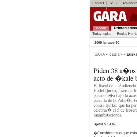
Contact
RSS
Advanced
fr
en
Home
Printed editi
Today topics
Euskal Herri
2009 january 30
GARA
>
Idatzia
> >
Euska
Piden 38 a�os p
acto de �kale
El fiscal de la Audienci
Hodei Ijurko, joven de I
pasado a�o bajo la acus
patrulla de la Polic�a Fo
contra Ijurko, que ha pe
celebrar� el 5 de febrer
manifestaciones.
I�aki VIGOR |
�Consideramos que esta