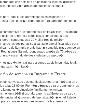
 dijeron que con este tipo de peticiones fiscales �buscan
�s combativo y din�mico de nuestra sociedad: la
o por Hodei Ijurko durante todos estos meses de
uestra que se est�n cebando con �l para dar ejemplo a
.
o comparativo que supone esta petici�n fiscal, los amigos
rko hicieron referencia a dos casos conocidos. �Los
ta fueron condenados a 20 y 15 a�os de prisi�n -
sumando las dos penas se alcanza lo que el fiscal pide para
del barrio de Iturrama pronto habr� cumplido m�s tiempo en
ado Rodr�guez Galindo, condenado a m�s de 70 a�os de
 tortura y asesinato de dos ciudadanos vascos�.
n es que �mientras para algunos existe impunidad total,
enganza sin l�mites�.
e fin de semana en Iturrama y Etxarri
ko han convocado dos manifestaciones, una ma�ana en el
lida a las 18.00 del Front�n L�pez, y otra el domingo a las
ad a la que est� vinculado familiarmente. Ambas
mismo lema (�Bizi osorako zigorrik ez! Errepresioa ez da
s denunciar el �proceso de fascistizaci�n� en el Estado
 pieza clave es el endurecimiento de las penas de