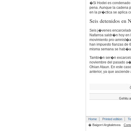
�Si Hodei es condenado 
pena. Aunque la cadena 
en la pr�ctica se aplica 
Seis detenidos en N
Seis j�venes encarcelado
Nafarroa saldr�n hoy en 
movimiento pro-amnist�a,
han impuesto fianzas de 6
misma semana se hab�a 
Tambi�n ser�n excarcelad
noviembre del pasado a�o.
Ohian Ataun. En este caso
anterior, ya que asciende
Gehitu a
Home
Printed edition
To
� Baigorri Argitaletxea
Cont