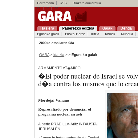
Harremana
RSS
Bilaketa aurreratua
es
fr
en
Hasiera
Paperezko edizioa
Gaiak
Denda
Eguneko gaiak
Euskal Herria
Iritzia
Kirolak
Mundua
2009ko otsailaren 08a
GARA
>
Idatzia
> >
Eguneko gaiak
ARMAMENTO AT�MICO
�El poder nuclear de Israel se vo
d�a contra los mismos que lo cre
Mordejai Vanunu
Represaliado por denunciar el
programa nuclear israelí
Alberto PRADILLA-Aritz INTXUSTA |
JERUSALÉN