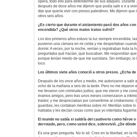
ópera, todo ello para defenderme de sus ataques. Durante 
después de doce años me dijeron que podía salir e ir a vivir
dije que quería vivir con presos palestinos. Me dijeron que 
otros seis años.
¿Es cierto que durante el aislamiento pasó dos años co
encendida? ¿Qué otros malos tratos sufrió?
Los dos primeros años estuvo la luz siempre encendida, la
pusieron una cámara en mi celda y me despertaban cuand
dormir. A veces, por la noche, venían y registraban toda la h
preguntaba qué hacían, qué buscaban. Me respondían que 
porque tenían miedo de que me suicidara. Sin embargo, lo
loco.
Los últimos siete años conoció a otros presos. ¿Echa d
Después de los once años y medio, me autorizaron a salir al
ocho de la mañana a seis de la tarde. Pero no me dejaron es
me llevaron con criminales judíos, que me vieron y me conoc
éramos amigos, pero tras unos meses comenzaron a intim
traidor, y me despreciaban por convertirme al cristianismo.
guardias, les contaban mentiras sobre mí. Mentían sobre lo
hablaba y les decían cosas como que yo intentaba fugarme d
El mundo no sabía si saldría del cautiverio como héroe
derrotado, pero, como usted dice, sobrevivió. ¿De dónde
Es una gran pregunta. No lo sé. Creo en la libertad, en la H