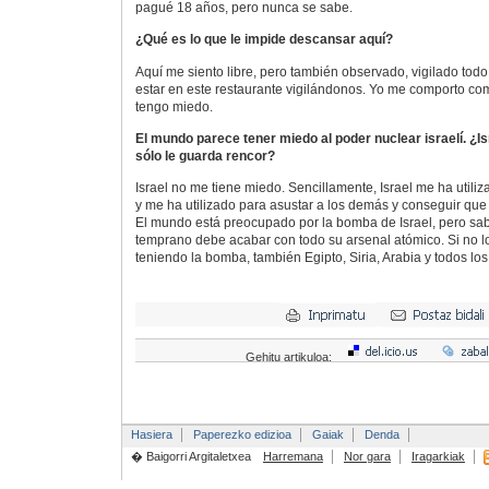
pagué 18 años, pero nunca se sabe.
¿Qué es lo que le impide descansar aquí?
Aquí me siento libre, pero también observado, vigilado todo
estar en este restaurante vigilándonos. Yo me comporto co
tengo miedo.
El mundo parece tener miedo al poder nuclear israelí. ¿Is
sólo le guarda rencor?
Israel no me tiene miedo. Sencillamente, Israel me ha util
y me ha utilizado para asustar a los demás y conseguir que
El mundo está preocupado por la bomba de Israel, pero sa
temprano debe acabar con todo su arsenal atómico. Si no l
teniendo la bomba, también Egipto, Siria, Arabia y todos lo
Gehitu artikuloa:
Hasiera
Paperezko edizioa
Gaiak
Denda
� Baigorri Argitaletxea
Harremana
Nor gara
Iragarkiak