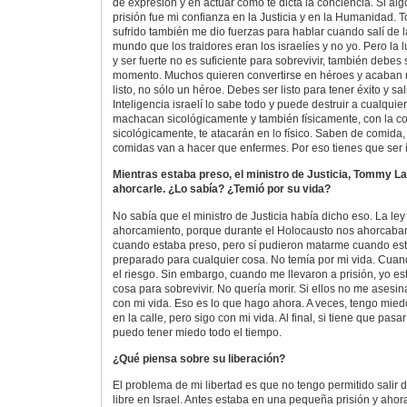
de expresión y en actuar como te dicta la conciencia. Si al
prisión fue mi confianza en la Justicia y en la Humanidad. T
sufrido también me dio fuerzas para hablar cuando salí de la
mundo que los traidores eran los israelíes y no yo. Pero la
y ser fuerte no es suficiente para sobrevivir, también debe
momento. Muchos quieren convertirse en héroes y acaban 
listo, no sólo un héroe. Debes ser listo para tener éxito y sal
Inteligencia israelí lo sabe todo y puede destruir a cualquie
machacan sicológicamente y también físicamente, con la com
sicológicamente, te atacarán en lo físico. Saben de comida,
comidas van a hacer que enfermes. Por eso tienes que ser in
Mientras estaba preso, el ministro de Justicia, Tommy La
ahorcarle. ¿Lo sabía? ¿Temió por su vida?
No sabía que el ministro de Justicia había dicho eso. La ley 
ahorcamiento, porque durante el Holocausto nos ahorcab
cuando estaba preso, pero sí pudieron matarme cuando es
preparado para cualquier cosa. No temía por mi vida. Cuan
el riesgo. Sin embargo, cuando me llevaron a prisión, yo es
cosa para sobrevivir. No quería morir. Si ellos no me asesi
con mi vida. Eso es lo que hago ahora. A veces, tengo mi
en la calle, pero sigo con mi vida. Al final, si tiene que pa
puedo tener miedo todo el tiempo.
¿Qué piensa sobre su liberación?
El problema de mi libertad es que no tengo permitido salir d
libre en Israel. Antes estaba en una pequeña prisión y aho