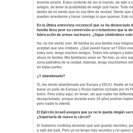
enorme prisión. Estoy contento de ver el mundo, de salir a la
amigos, de tener la posibilidad de elegir qué hacer. Todo e
dentro de mí siento que no soy libre de verdad. Siento qu
pueden arrestarme y hacer conmigo lo que quieran. Esto no 
En la última entrevista reconoció que se ha distanciado d
familia lleva peor su conversión al cristianismo que la de
fabricación de armas nucleares. ¿Sigue sintiéndose solo
No, no me siento solo. Mi familia es una familia muy religio
aceptan que sea cristiano. ¿Qué puedo hacer yo? Ellos viven
estoy solo, tengo muchos amigos. Todos mis amigos y todo
ahora mi familia. Mis familiares viven en Tel Aviv, yo vivo aq
zona palestina de la ciudad. Además, tengo muchísimos am
en todas partes.
¿Y abandonado?
Sí, me siento abandonado por Europa y EEUU. Nadie se ha
fuese un judío de Europa o Rusia habrían luchado por mí Fra
todos. Pero estoy aquí, en Israel, sin que nadie me defien
decepcionado, porque durante esos 18 años podrían haber
pero nadie lo intentó.
El Ejército israelí asegura que ya no le queda ningún secr
¿Soportaría de nuevo la cárcel?
El Gobierno continúa diciendo que aún guardo secretos, po
a salir del país. Pero yo no tengo más secretos y no quiero v