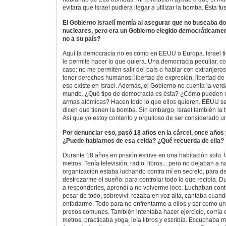
evitara que Israel pudiera llegar a utilizar la bomba. Ésta fu
El Gobierno israelí mentía al asegurar que no buscaba 
nucleares, pero era un Gobierno elegido democráticamen
no a su país?
Aquí la democracia no es como en EEUU o Europa. Israel ti
le permite hacer lo que quiera. Una democracia peculiar, 
caso: no me permiten salir del país o hablar con extranjer
tener derechos humanos: libertad de expresión, libertad de
eso existe en Israel. Además, el Gobierno no cuenta la verda
mundo. ¿Qué tipo de democracia es ésta? ¿Cómo pueden men
armas atómicas? Hacen todo lo que ellos quieren. EEUU se 
dicen que tienen la bomba. Sin embargo, Israel también la t
Así que yo estoy contento y orgulloso de ser considerado un 
Por denunciar eso, pasó 18 años en la cárcel, once años 
¿Puede hablarnos de esa celda? ¿Qué recuerda de ella?
Durante 18 años en prisión estuve en una habitación solo. 
metros. Tenía televisión, radio, libros... pero no dejaban a 
organización estaba luchando contra mí en secreto, para de
destrozarme el sueño, para controlar todo lo que recibía. D
a responderles, aprendí a no volverme loco. Luchaban cont
pesar de todo, sobreviví: rezaba en voz alta, cantaba cuan
enfadarme. Todo para no enfrentarme a ellos y ser como un
presos comunes. También intentaba hacer ejercicio, corría 
metros, practicaba yoga, leía libros y escribía. Escuchaba 