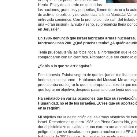
«Apoyo la independencia de Euskal
Herria. Estoy de acuerdo en que todas
las naciones, grandes y pequeñas, tienen derecho a la au
de activismo político y no violencia», afirma MordeJai Vanu
entrevista comience. Con la prohibición de salir del Estado 
una «gran prisión». Enjuto y serio, su presencia llena por c
en Jerusalén.
En 1986 denunció que Israel fabricaba armas nucleares.
fabricado unas 200. ¿Qué pruebas tenía? ¿A quién acudi
Tenía pruebas, tenía las fotos, toda la información que le doy
comprobaron con un científico. Probaron que era cierto lo q
¿Sabía a lo que se arriesgaba?
Por supuesto. Estaba seguro de que los judíos me iban a h
herirme, secuestrarme... Hablamos del Mossad. Me arriesg
preocupaba era lograr lo que me proponía antes de que me
que lograr mi objetivo, después pasaría lo que tenía que pa
Ha señalado en varias ocasiones que hizo su revelación p
Humanidad, no el de los israelíes. ¿Cree que su aportació
en la región?
Mi objetivo era la destrucción de las armas atómicas de to
Israel. Recordemos que era 1986, en Plena Guerra fría, y el
dar el pistoletazo de salida de una carrera armamentística 
peligro de que se desatara una guerra nuclear entre EEU
hablando de 200 bombas. Mi revelación ayudó a que el mu