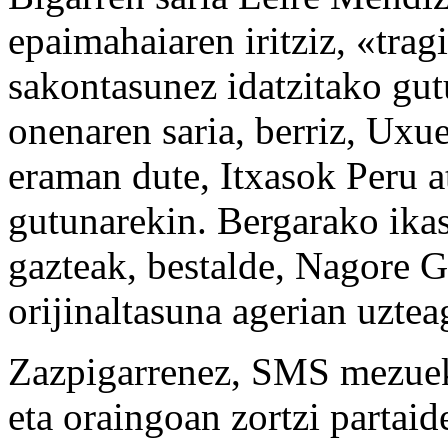
epaimahaiaren iritziz, «trag
sakontasunez idatzitako gut
onenaren saria, berriz, Uxu
eraman dute, Itxasok Peru at
gutunarekin. Bergarako ika
gazteak, bestalde, Nagore G
orijinaltasuna agerian uztea
Zazpigarrenez, SMS mezuek 
eta oraingoan zortzi partaid