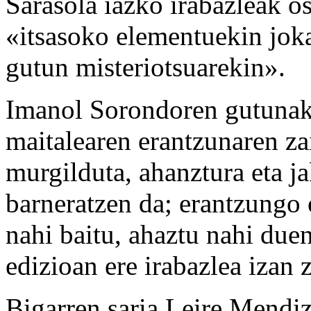
Sarasola iazko irabazleak o
«itsasoko elementuekin joka
gutun misteriotsuarekin».
Imanol Sorondoren gutunak 
maitalearen erantzunaren z
murgilduta, ahanztura eta j
barneratzen da; erantzungo o
nahi baitu, ahaztu nahi due
edizioan ere irabazlea izan 
Bigarren saria Leire Mendiz