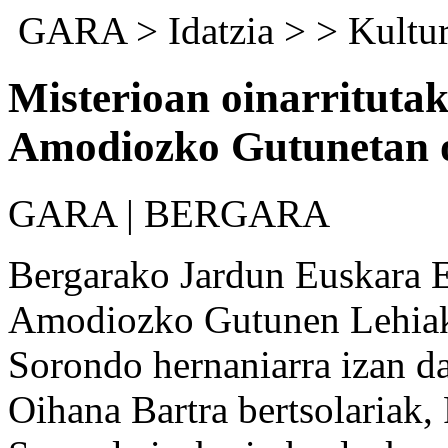
GARA
>
Idatzia
> >
Kultu
Misterioan oinarrituta
Amodiozko Gutunetan 
GARA | BERGARA
Bergarako Jardun Euskara E
Amodiozko Gutunen Lehiake
Sorondo hernaniarra izan da
Oihana Bartra bertsolariak,