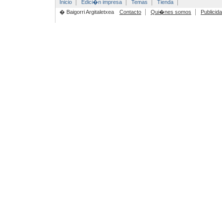
Inicio
Edici�n impresa
Temas
Tienda
� Baigorri Argitaletxea
Contacto
Qui�nes somos
Publicid