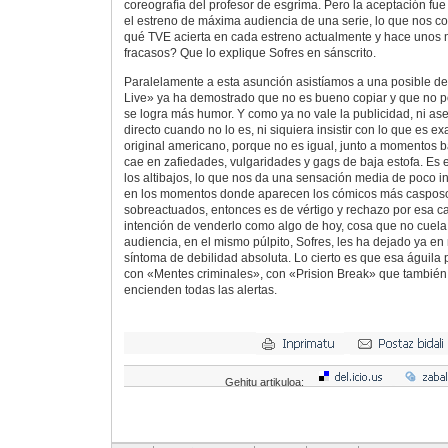
coreografía del profesor de esgrima. Pero la aceptación fu
el estreno de máxima audiencia de una serie, lo que nos co
qué TVE acierta en cada estreno actualmente y hace unos 
fracasos? Que lo explique Sofres en sánscrito.
Paralelamente a esta asunción asistíamos a una posible de
Live» ya ha demostrado que no es bueno copiar y que no p
se logra más humor. Y como ya no vale la publicidad, ni as
directo cuando no lo es, ni siquiera insistir con lo que es 
original americano, porque no es igual, junto a momentos b
cae en zafiedades, vulgaridades y gags de baja estofa. Es e
los altibajos, lo que nos da una sensación media de poco int
en los momentos donde aparecen los cómicos más casposos
sobreactuados, entonces es de vértigo y rechazo por esa caí
intención de venderlo como algo de hoy, cosa que no cuela,
audiencia, en el mismo púlpito, Sofres, les ha dejado ya en
síntoma de debilidad absoluta. Lo cierto es que esa águila 
con «Mentes criminales», con «Prision Break» que también
encienden todas las alertas.
Gehitu artikuloa: