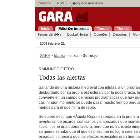
Contacto
RSS
B�squeda avanzada
eu
es
fr
en
Inicio
Edici�n impresa
Temas
Tienda
Temas del d�a
Euskal Herria
Opini�n
Deportes
Mun
2009 febrero 21
GARA
>
Idatzia
> Iritzia >
De reojo
RAIMUNDO FITERO
Todas las alertas
Saltando de una historia medieval con ínfulas, a un progr
desbordado por su propia estructura y por la poca gracia, l
convierte en un campo de minas programáticas que hay que
casi ningún momento se puede pasar mucho tiempo porque l
menos para el que mir a de reojo.
Se quiere decir que «Águila Roja» estrenada en la primera 
aventuras, de pícaros, comisarios y embozados que mantien
ficción, tiene una buena factura, pero que no transmite nin
se quiere señalar que el que esto escribe no logró creerse
espadachín, pese a que los efectos especiales eran buenos