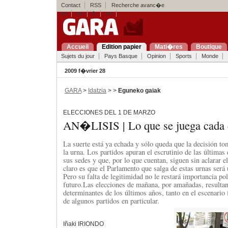
Contact
RSS
Recherche avanc�e
eu
es
fr
en
Accueil
Edition papier
Mati�res
Boutique
Sujets du jour
Pays Basque
Opinion
Sports
Monde
2009 f�vrier 28
GARA
>
Idatzia
> >
Eguneko gaiak
ELECCIONES DEL 1 DE MARZO
AN�LISIS | Lo que se juega cada 
La suerte está ya echada y sólo queda que la decisión t
la urna. Los partidos apuran el escrutinio de las últimas
sus sedes y que, por lo que cuentan, siguen sin aclarar 
claro es que el Parlamento que salga de estas urnas ser
Pero su falta de legitimidad no le restará importancia polí
futuro.Las elecciones de mañana, por amañadas, resulta
determinantes de los últimos años, tanto en el escenario 
de algunos partidos en particular.
Iñaki IRIONDO