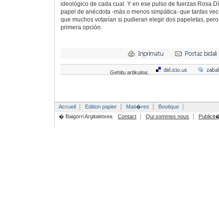
ideológico de cada cual. Y en ese pulso de fuerzas Rosa Dí
papel de anécdota -más o menos simpática- que tantas vece
que muchos votarían si pudieran elegir dos papeletas, per
primera opción.
Gehitu artikuloa:
Accueil
Edition papier
Mati�res
Boutique
� Baigorri Argitaletxea
Contact
Qui sommes nous
Publicit