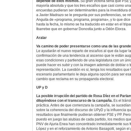
depende de ellos mismos.
Su gran victoria sería que PSE 
mayoría absoluta y que los tres escaños que casi como una
encuestas pudieran ser determinantes para la investidura 
a Javier Madrazo se le pregunta por sus preferencias, se r
Anguita de «programa, programa, programa», y lo que dice 
hasta la fecha, lo mismo se ha traducido en estar en el tripa
Ibarretxe que en gobernar Donostia junto a Odón Elorza.
Aralar
Va camino de poder presentarse como una de las grande
Le ayudarán el nuevo reparto de escaños al que da lugar la 
confirmación de una tendencia al ascenso que le están au
esas condiciones y partiendo de una legislatura con un úni
puede hacer es subir y con la imagen además de doblar o tri
representación. La cuestión es si, tenga los resultados que t
escenario parlamentario le deja alguna opción para ser esa 
cambio que reclama en su propaganda electoral.
UP y D
La posible irrupción del partido de Rosa Díez en el Parla
diluyéndose con el transcurso de la campaña.
Es el tránsi
práctica. Antes de que comenzara la campaña, se sucedían 
sobre la coherencia del discurso de UPyD y la influencia qu
resultados que finalmente pudieran obtener PSE y PP. Per
puesto en juego las alubias de cada partido, los medios qu
PNV de Ajuria Enea han concentrado inmediatamente sus fu
López y en el reforzamiento de Antonio Basagoiti, según el