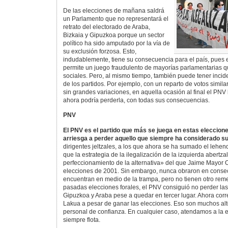
De las elecciones de mañana saldrá
un Parlamento que no representará el
retrato del electorado de Araba,
Bizkaia y Gipuzkoa porque un sector
político ha sido amputado por la vía de
su exclusión forzosa. Esto,
indudablemente, tiene su consecuencia para el país, pues
permite un juego fraudulento de mayorías parlamentarias 
sociales. Pero, al mismo tiempo, también puede tener inci
de los partidos. Por ejemplo, con un reparto de votos simila
sin grandes variaciones, en aquella ocasión al final el PNV 
ahora podría perderla, con todas sus consecuencias.
PNV
El PNV es el partido que más se juega en estas eleccion
arriesga a perder aquello que siempre ha considerado su
dirigentes jeltzales, a los que ahora se ha sumado el lehen
que la estrategia de la ilegalización de la izquierda abertza
perfeccionamiento de la alternativa» del que Jaime Mayor O
elecciones de 2001. Sin embargo, nunca obraron en conse
encuentran en medio de la trampa, pero no tienen otro reme
pasadas elecciones forales, el PNV consiguió no perder la
Gipuzkoa y Araba pese a quedar en tercer lugar. Ahora corr
Lakua a pesar de ganar las elecciones. Eso son muchos alt
personal de confianza. En cualquier caso, atendamos a la ex
siempre flota.