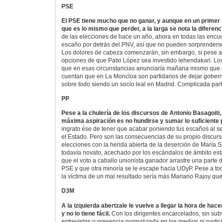
PSE
El PSE tiene mucho que no ganar, y aunque en un prime
que es lo mismo que perder, a la larga se nota la diferenc
de las elecciones de hace un año, ahora en todas las encu
escaño por detrás del PNV, así que no pueden sorprenderse s
Los dolores de cabeza comenzarán, sin embargo, si pese a
opciones de que Patxi López sea investido lehendakari. L
que en esas circunstancias anunciaría mañana mismo que o
cuentan que en La Moncloa son partidarios de dejar gobern
sobre todo siendo un socio leal en Madrid. Complicada part
PP
Pese a la chulería de los discursos de Antonio Basagoiti,
máxima aspiración es no hundirse y sumar lo suficiente 
ingrato ése de tener que acabar poniendo tus escaños al se
el Estado. Pero son las consecuencias de su propio discurso
elecciones con la herida abierta de la deserción de María S
todavía novato, acechado por los escándalos de ámbito est
que el voto a caballo unionista ganador arrastre una parte d
PSE y que otra minoría se le escape hacia UDyP. Pese a to
la víctima de un mal resultado sería más Mariano Rajoy que
D3M
A la izquierda abertzale le vuelve a llegar la hora de hac
y no lo tiene fácil.
Con los dirigentes encarcelados, sin sub
entrevistas o presencia normalizada en los medios ni parti