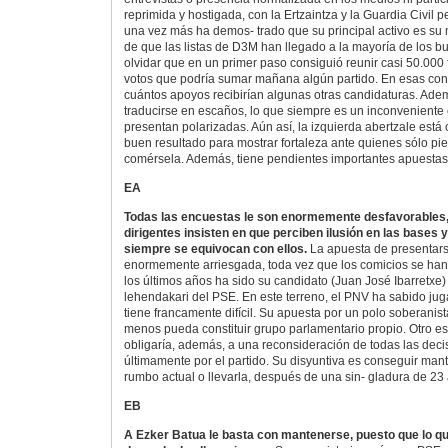
reprimida y hostigada, con la Ertzaintza y la Guardia Civil 
una vez más ha demos- trado que su principal activo es su m
de que las listas de D3M han llegado a la mayoría de los
olvidar que en un primer paso consiguió reunir casi 50.000
votos que podría sumar mañana algún partido. En esas con
cuántos apoyos recibirían algunas otras candidaturas. Ade
traducirse en escaños, lo que siempre es un inconveniente
presentan polarizadas. Aún así, la izquierda abertzale está
buen resultado para mostrar fortaleza ante quienes sólo pie
comérsela. Además, tiene pendientes importantes apuestas 
EA
Todas las encuestas le son enormemente desfavorables,
dirigentes insisten en que perciben ilusión en las bases 
siempre se equivocan con ellos.
La apuesta de presentarse
enormemente arriesgada, toda vez que los comicios se han
los últimos años ha sido su candidato (Juan José Ibarretxe)
lehendakari del PSE. En este terreno, el PNV ha sabido jug
tiene francamente difícil. Su apuesta por un polo soberanis
menos pueda constituir grupo parlamentario propio. Otro es
obligaría, además, a una reconsideración de todas las dec
últimamente por el partido. Su disyuntiva es conseguir man
rumbo actual o llevarla, después de una sin- gladura de 23 
EB
A Ezker Batua le basta con mantenerse, puesto que lo qu