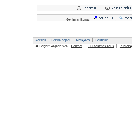
Gehitu artikuloa:
Accueil
Edition papier
Mati�res
Boutique
� Baigorri Argitaletxea
Contact
Qui sommes nous
Publicit