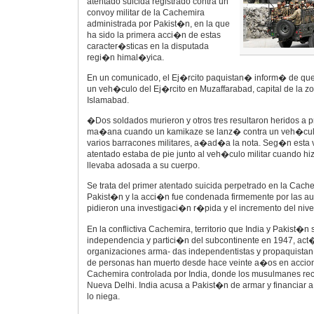
atentado suicida registrado contra un
convoy militar de la Cachemira
administrada por Pakist�n, en la que
ha sido la primera acci�n de estas
caracter�sticas en la disputada
regi�n himal�yica.
En un comunicado, el Ej�rcito paquistan� inform� de que e
un veh�culo del Ej�rcito en Muzaffarabad, capital de la z
Islamabad.
�Dos soldados murieron y otros tres resultaron heridos a p
ma�ana cuando un kamikaze se lanz� contra un veh�culo
varios barracones militares, a�ad�a la nota. Seg�n esta v
atentado estaba de pie junto al veh�culo militar cuando hi
llevaba adosada a su cuerpo.
Se trata del primer atentado suicida perpetrado en la Cach
Pakist�n y la acci�n fue condenada firmemente por las au
pidieron una investigaci�n r�pida y el incremento del nive
En la conflictiva Cachemira, territorio que India y Pakist�n
independencia y partici�n del subcontinente en 1947, ac
organizaciones arma- das independentistas y propaquista
de personas han muerto desde hace veinte a�os en accione
Cachemira controlada por India, donde los musulmanes rec
Nueva Delhi. India acusa a Pakist�n de armar y financiar 
lo niega.