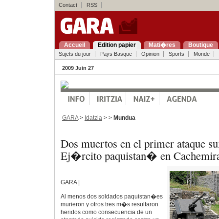
Contact
RSS
Accueil
Edition papier
Mati�res
Boutique
Sujets du jour
Pays Basque
Opinion
Sports
Monde
2009 Juin 27
GARA
>
Idatzia
> >
Mundua
Dos muertos en el primer ataque sui
Ej�rcito paquistan� en Cachemir
GARA |
Al menos dos soldados paquistan�es
murieron y otros tres m�s resultaron
heridos como consecuencia de un