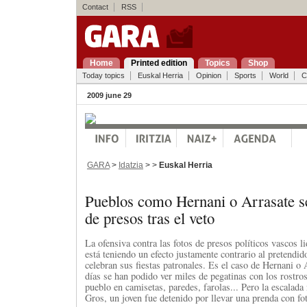
Contact
RSS
Home
Printed edition
Topics
Shop
Today topics
Euskal Herria
Opinion
Sports
World
C
2009 june 29
GARA
>
Idatzia
> >
Euskal Herria
Pueblos como Hernani o Arrasate se
de presos tras el veto
La ofensiva contra las fotos de presos políticos vascos li
está teniendo un efecto justamente contrario al pretendid
celebran sus fiestas patronales. Es el caso de Hernani o 
días se han podido ver miles de pegatinas con los rostros
pueblo en camisetas, paredes, farolas... Pero la escalada
Gros, un joven fue detenido por llevar una prenda con fo