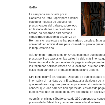
GARA
La campaña anunciada por el
Gobierno de Patxi López para eliminar
cualquier muestra de apoyo a los
presos vascos del paisaje, sobre todo
en las localidades que celebran sus
fiestas, ha deparado esta semana
varias irrupciones de la Ertzaintza en
Hernani y Arrasate para retirar pancartas o carteles. Estas
convertido en noticia diaria para los medios, pero lo que n
la respuesta vecinal.
Así, tanto en Hernani como en Arrasate afirman que la pre
presos políticos vascos en las calles ha sido más intensa 
hernaniarras distribuyeron miles de pegatinas de pequeño 
los 29 presos políticos vascos de la localidad, que han es
estos «sanjuanes» en prendas o en mobiliario urbano.
Otro tanto ocurrió en Arrasate. Después de que el sábado a
informativa el mandato de la Ertzaintza a la alcaldesa de la
que se retiraran algunas pancartas y carteles, el movimient
conocer que «las paredes han aparecido `cosidas' de pegat
pueblo, y se han colocado de nuevo fotografías en las txoz
Además, el mismo sábado cerca de 250 personas se concen
presión de la Ertzaintza y las ame- nazas a la alcaldesa.