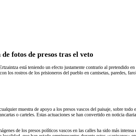
de fotos de presos tras el veto
 Ertzaintza está teniendo un efecto justamente contrario al pretendido en
con los rostros de los prisioneros del pueblo en camisetas, paredes, far
lquier muestra de apoyo a los presos vascos del paisaje, sobre todo en
pancartas o carteles. Estas actuaciones se han convertido en noticia diar
ágenes de los presos políticos vascos en las calles ha sido más intensa
la localidad, que han estado omnipresentes durante estos «sanjuanes» e