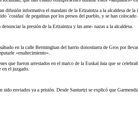
 difusión informativa el mandato de la Ertzaintza a la alcaldesa de la i
do `cosidas' de pegatinas por los presos del pueblo, y se han colocado 
nunciar la presión de la Ertzaintza y las ame- nazas a la alcaldesa.
sábado en la calle Berminghan del barrio donostiarra de Gros por llevar
mputarle «enaltecimiento».
venes que fueron arrestados en el marco de la Euskal Jaia que se celebr
e en el juzgado.
n sido enviados ya a prisión. Desde Santurtzi se explicó que Garmendia