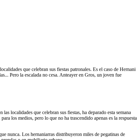
 localidades que celebran sus fiestas patronales. Es el caso de Hernani
olas... Pero la escalada no cesa. Anteayer en Gros, un joven fue
 las localidades que celebran sus fiestas, ha deparado esta semana
ia para los medios, pero lo que no ha trascendido apenas es la respuesta
 que nunca. Los hernaniarras distribuyeron miles de pegatinas de
n prendas o en mobiliario urbano.