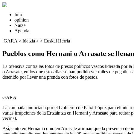
Info
opinion
Naiz+
Agenda
GARA
>
Idatzia
> >
Euskal Herria
Pueblos como Hernani o Arrasate se llenan 
La ofensiva contra las fotos de presos políticos vascos liderada por la
o Arrasate, en los que estos días se han podido ver miles de pegatinas 
detenido por llevar una prenda con fotos de presos.
GARA
La campaña anunciada por el Gobierno de Patxi López para eliminar cua
varias irrupciones de la Ertzaintza en Hernani y Arrasate para retirar 
vecinal.
Así, tanto en Hernani como en Arrasate afirman que la presencia de im
pequeño tamaño con los retratos de los 29 presos políticos vascos de 