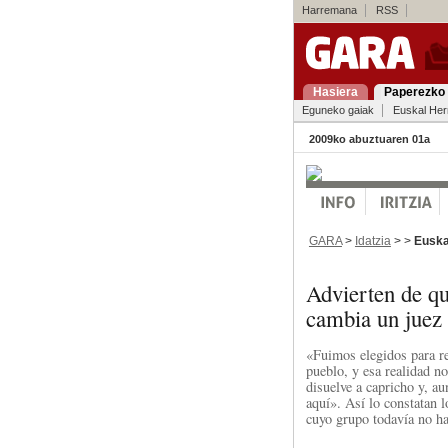
Harremana
RSS
Hasiera
Paperezko 
Eguneko gaiak
Euskal Her
2009ko abuztuaren 01a
GARA
>
Idatzia
> >
Euska
Advierten de qu
cambia un juez
«Fuimos elegidos para re
pueblo, y esa realidad no
disuelve a capricho y, au
aquí». Así lo constatan l
cuyo grupo todavía no ha