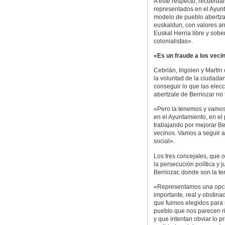
A este respecto, recuerdan
representados en el Ayunt
modelo de pueblo abertzale 
euskaldun, con valores ant
Euskal Herria libre y sobe
colonialistas».
«Es un fraude a los veci
Cebrián, Irigoien y Martin
la voluntad de la ciudadan
conseguir lo que las elec
abertzale de Berriozar no 
«Pero la tenemos y vamos
en el Ayuntamiento, en el
trabajando por mejorar Be
vecinos. Vamos a seguir a
social».
Los tres concejales, que 
la persecución política y 
Berriozar, donde son la ter
«Representamos una opción
importante, real y obstin
que fuimos elegidos para r
pueblo que nos parecen ri
y que intentan obviar lo p