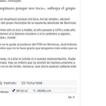
gada», concluyen.
hupinazo porque nos toca», subraya el grupo
el chupinazo porque nos toca. Así de simple», declaró
 del grupo municipal de la izquierda abertzale de Berriozar.
primer año le tocó a NaBai, el año pasado a UPN y este año
diremos si lo tiramos nosotros o si lo cedemos a alguien,
tra», insiste.
 no le guste al portavoz del PSN en Berriozar, José Antonio
otivo que no le hace gracia que tengamos más votos que su
da, ni a tirar el cohete ni a nuestra representación. Nadie
r nada. Hay un criterio que se acordó de manera unánime a
y no es de recibo -remarca- que ahora quieran saltarse este
rtikuloa: