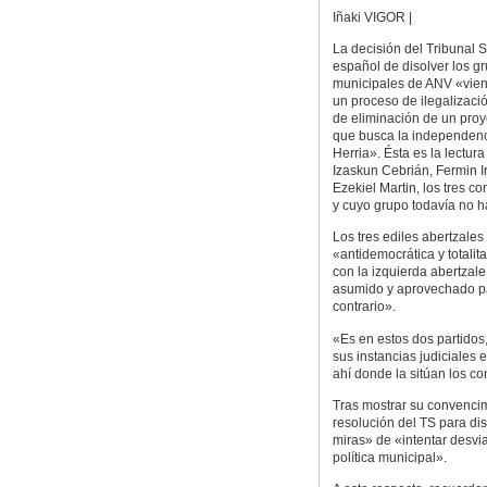
Iñaki VIGOR |
La decisión del Tribunal
español de disolver los g
municipales de ANV «vien
un proceso de ilegalizació
de eliminación de un proye
que busca la independenc
Herria». Ésta es la lectur
Izaskun Cebrián, Fermin I
Ezekiel Martin, los tres c
y cuyo grupo todavía no ha
Los tres ediles abertzale
«antidemocrática y totali
con la izquierda abertzale
asumido y aprovechado pa
contrario».
«Es en estos dos partidos
sus instancias judiciales 
ahí donde la sitúan los co
Tras mostrar su convencim
resolución del TS para dis
miras» de «intentar desvia
política municipal».