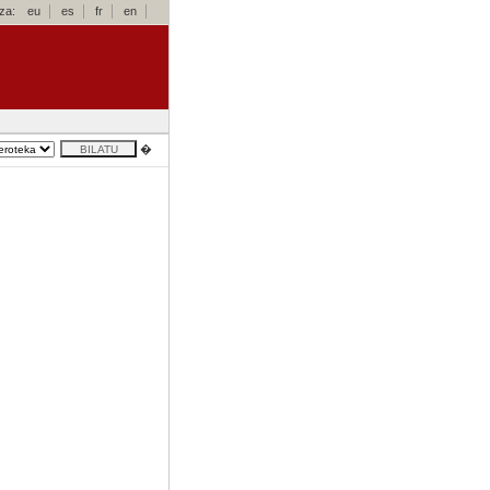
za:
eu
es
fr
en
�