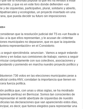
 que fue la voluntad popular la que les ha llevado a estar
amiento, y que es en este foro donde defienden «un
y de izquierdas, participativo, plural, solidario y abierto,
ipatriarcales y ecologistas, un proyecto insertado en una
rana, que pueda decidir su futuro sin imposiciones
nos»
 consideran que la resolución judicial del TS es «un fraude a
ía» a la que ellos representan, y le acusan de «intentar
ciones municipales no depararon, que es que la izquierda
tuviera representación» en el Consistorio.
 a seguir ejerciéndola -anuncian-. Vamos a seguir estando
 pleno y en todas sus comisiones de trabajo; vamos a seguir
rriozar conjuntamente con sus colectivos, asociaciones y
postando y poniendo en marcha nuestro proyecto político y
obtuvieron 736 votos en las elecciones municipales pese a
judicial contra ANV, constatan la importancia que tienen en
cera fuerza política.
 política que, con unas u otras siglas, se ha mostrado
adamente pertinaz en Berriozar. Somos tan conscientes de
epresentar el sentir abertzale de izquierdas de nuestro
dículas las declaraciones que van apareciendo estos días,
rincipal, es decir, que fuimos elegidos para representar una