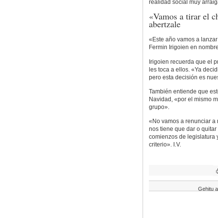
realidad social muy arrai
«Vamos a tirar el c
abertzale
«Este año vamos a lanzar 
Fermin Irigoien en nombre
Irigoien recuerda que el 
les toca a ellos. «Ya deci
pero esta decisión es nues
También entiende que esto
Navidad, «por el mismo m
grupo».
«No vamos a renunciar a na
nos tiene que dar o quita
comienzos de legislatura 
criterio». I.V.
Gehitu a