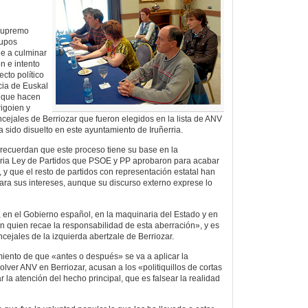
 Supremo
rupos
e a culminar
n e intento
cto político
ia de Euskal
a que hacen
rigoien y
oncejales de Berriozar que fueron elegidos en la lista de ANV
 sido disuelto en este ayuntamiento de Iruñerria.
s recuerdan que este proceso tiene su base en la
taria Ley de Partidos que PSOE y PP aprobaron para acabar
, y que el resto de partidos con representación estatal han
ra sus intereses, aunque su discurso externo exprese lo
, en el Gobierno español, en la maquinaria del Estado y en
en quien recae la responsabilidad de esta aberración», y es
ncejales de la izquierda abertzale de Berriozar.
iento de que «antes o después» se va a aplicar la
olver ANV en Berriozar, acusan a los «politiquillos de cortas
r la atención del hecho principal, que es falsear la realidad