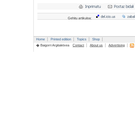
Gehitu artikuloa:
Home
Printed edition
Topics
Shop
� Baigorri Argitaletxea
Contact
About us
Advertising