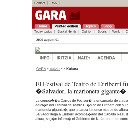
Contact
RSS
Home
Printed edition
Topics
Shop
Today topics
Euskal Herria
Opinion
Sports
World
C
2009 august 01
GARA
>
Idatzia
> >
Kultura
El Festival de Teatro de Erriberri fi
�Salvador, la marioneta gigante�
La compa��a Carros de Foc ser� la encargada de clausu
edici�n del Festival de Teatro Cl�sico de Erriberri con s
marioneta gigante�, que alcanza los once metros de altura
Salvador llega a Erriberri acompa�ado del Caballo Real, 
altura, seg�n inform� el Gobierno de Nafarroa en un com