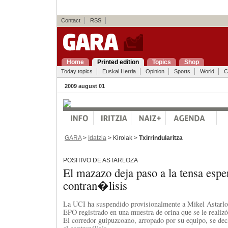
Contact
RSS
Home
Printed edition
Topics
Shop
Today topics
Euskal Herria
Opinion
Sports
World
C
2009 august 01
GARA
>
Idatzia
> Kirolak >
Txirrindularitza
POSITIVO DE ASTARLOZA
El mazazo deja paso a la tensa espe
contran�lisis
La UCI ha suspendido provisionalmente a Mikel Astarloza
EPO registrado en una muestra de orina que se le realizó
El corredor guipuzcoano, arropado por su equipo, se decl