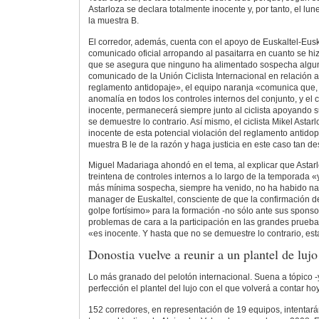
Astarloza se declara totalmente inocente y, por tanto, el lune
la muestra B.
El corredor, además, cuenta con el apoyo de Euskaltel-Eusk
comunicado oficial arropando al pasaitarra en cuanto se hizo
que se asegura que ninguno ha alimentado sospecha algun
comunicado de la Unión Ciclista Internacional en relación a 
reglamento antidopaje», el equipo naranja «comunica que, 
anomalía en todos los controles internos del conjunto, y el c
inocente, permanecerá siempre junto al ciclista apoyando 
se demuestre lo contrario. Así mismo, el ciclista Mikel Astar
inocente de esta potencial violación del reglamento antidop
muestra B le de la razón y haga justicia en este caso tan d
Miguel Madariaga ahondó en el tema, al explicar que Astar
treintena de controles internos a lo largo de la temporada 
más mínima sospecha, siempre ha venido, no ha habido nad
manager de Euskaltel, consciente de que la confirmación de
golpe fortísimo» para la formación -no sólo ante sus sponso
problemas de cara a la participación en las grandes pruebas
«es inocente. Y hasta que no se demuestre lo contrario, es
Donostia vuelve a reunir a un plantel de lujo
Lo más granado del pelotón internacional. Suena a tópico -y 
perfección el plantel del lujo con el que volverá a contar ho
152 corredores, en representación de 19 equipos, intentarán