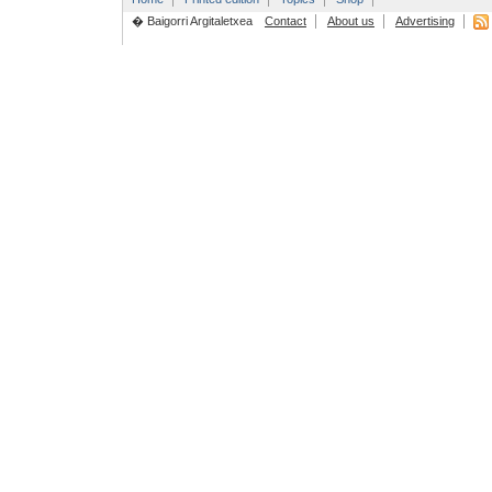
� Baigorri Argitaletxea
Contact
About us
Advertising