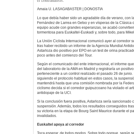
el contranálisis.
Amaia U. LASAGABASTER | DONOSTIA
Lo que debía haber sido un agradable día de verano, con la
Fernández de Larrea en Getxo y en vísperas de la Clásica d
equipo acude con grandes esperanzas, se acabó convirtie
tormentosa para Euskaltel-Euskadi y, sobre todo, para Mikel
La Unión Ciclista Internacional comunicó ayer al corredor s
tras haber recibido un informe de la Agencia Mundial Antido
Astarloza dio positivo por EPO en un test de orina practica
poco antes del comienzo del Tour.
Según el comunicado del ente internacional, el informe que
del laboratorio de la AMA en Madrid y registraría un posit
perteneciente a un control realizado el pasado 26 de junio.
siguiendo el protocolo habitual en estos casos, la suspensi
mantendrá hasta que una comisión nombrada por la Feder
ciclismo decida si el corredor guipuzcoano ha violado el ar
antidopaje de la UCI.
Si la conclusión fuera positiva, Astarloza sería sancionado
suspensión. Además, todos los resultados conseguidos tras 
su victoria en la etapa de Bourg Saint Maurice durante el 
invalidados.
Euskaltel apoya al corredor
Toca esperar, de todos modos. Sobre todo porque, según se