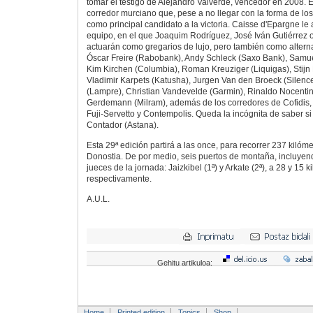
tomar el testigo de Alejandro Valverde, vencedor en 2008.
corredor murciano que, pese a no llegar con la forma de lo
como principal candidato a la victoria. Caisse d'Epargne le
equipo, en el que Joaquim Rodríguez, José Iván Gutiérrez
actuarán como gregarios de lujo, pero también como altern
Óscar Freire (Rabobank), Andy Schleck (Saxo Bank), Samue
Kim Kirchen (Columbia), Roman Kreuziger (Liquigas), Stijn 
Vladimir Karpets (Katusha), Jurgen Van den Broeck (Silen
(Lampre), Christian Vandevelde (Garmin), Rinaldo Nocentin
Gerdemann (Milram), además de los corredores de Cofidis,
Fuji-Servetto y Contempolis. Queda la incógnita de saber si
Contador (Astana).
Esta 29ª edición partirá a las once, para recorrer 237 kilóm
Donostia. De por medio, seis puertos de montaña, incluyen
jueces de la jornada: Jaizkibel (1ª) y Arkate (2ª), a 28 y 15 
respectivamente.
A.U.L.
Gehitu artikuloa:
Home
Printed edition
Topics
Shop