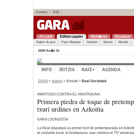
Contact
RSS
Accueil
Edition papier
Mati�res
Boutique
Sujets du jour
Pays Basque
Opinion
Sports
Monde
2009 Ao�t 01
GARA
>
Idatzia
> Kirolak >
Real Sociedad
AMISTOSO CONTRA EL ANAITASUNA
Primera piedra de toque de pretemp
txuri urdines en Azkoitia
GARA | DONOSTIA
La Real disputará su primer test de pretemporada en Azkoitia
al conjunto local, el Anaitasuna, que celebra el 75º aniversa