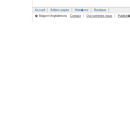
Accueil
Edition papier
Mati�res
Boutique
� Baigorri Argitaletxea
Contact
Qui sommes nous
Publicit