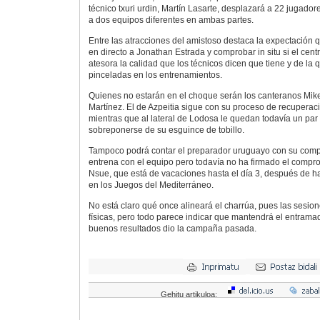
técnico txuri urdin, Martín Lasarte, desplazará a 22 jugadore
a dos equipos diferentes en ambas partes.
Entre las atracciones del amistoso destaca la expectación 
en directo a Jonathan Estrada y comprobar in situ si el ce
atesora la calidad que los técnicos dicen que tiene y de l
pinceladas en los entrenamientos.
Quienes no estarán en el choque serán los canteranos Mike
Martínez. El de Azpeitia sigue con su proceso de recuperaci
mientras que al lateral de Lodosa le quedan todavía un pa
sobreponerse de su esguince de tobillo.
Tampoco podrá contar el preparador uruguayo con su comp
entrena con el equipo pero todavía no ha firmado el compro
Nsue, que está de vacaciones hasta el día 3, después de h
en los Juegos del Mediterráneo.
No está claro qué once alineará el charrúa, pues las sesio
físicas, pero todo parece indicar que mantendrá el entrama
buenos resultados dio la campaña pasada.
Gehitu artikuloa: