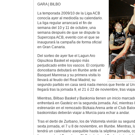
GARA | BILBO
La temporada 2009/10 de la Liga ACB
conocía ayer al mediodía su calendario.
La liga regular arrancará el fin de
semana del 10 y 11 de octubre, una
semana después de que se dispute la
Supercopa ACB, evento con el que se
inaugurará la campaña de forma oficial
en Gran Canaria.
Del sorteo de ayer fue el Lagun Aro
Gipuzkoa Basket el equipo más
perjudicado entre los vascos. El conjunto
donostiarra debutará en Illunbe ante el
Basquet Manresa y su primera visita lo
llevará al feudo del Real Madrid; su
segundo partido en casa será nada menos que frente al Uni
llegará tras la jornada 9, el 21 ó 22 de noviembre, tras viaj
Mientras, Bilbao Basket y Baskonia tienen un inicio marcado
enfrentará en Gasteiz en la segunda jornada. Así, mientras
estrenarán en el remozado Bizkaia Arena ante el Club Balo
baskonistas deberán viajar a Murcia para echar a andar.
Tras el derbi de Zurbano, los de Vidorreta vivirán su segund
sexta jornada, el 7 u 8 de noviembre, en Illunbe. Mientras, 
tendrá un calendario asequible hasta la séptima jornada, con