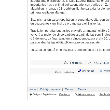
liguera ante el Barcelona. El Caja Laboral Baskonia tendrá
importantes hacia el final del calendario, con partido en Zu
Madrid en la jornada 13, derbi en Illunbe para dar la bienve
primera vuelta en Málaga.
Esta misma tónica se repetirá en la segunda vuelta, con un
guipuzcoanos y un final de órdago para el Baskonia.
Tras la temporada regular, los play offs arrancarán el 20 y 
volverá al mejor de cinco partidos a partir de las semifinale
ó 6 de junio. La final, también a cinco, empezará el día 10,
para acabar la liga el día 19, en caso de desempate.
La Copa se jugará en el Bizkaia Arena del 18 al 21 de febre
Gehitu artikuloa:
Inicio
Edici�n impresa
Temas
Tienda
� Baigorri Argitaletxea
Contacto
Qui�nes somos
Publicid