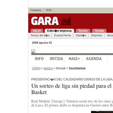
Contacto
RSS
Inicio
Edici�n impresa
Temas
Tienda
Temas del d�a
Euskal Herria
Opini�n
Deportes
Mun
2009 agosto 01
GARA
>
Idatzia
> Kirolak >
Saskibaloia
PRESENTACI�N DEL CALENDARIO 2009/10 DE LA LIGA
Un sorteo de liga sin piedad para e
Basket
Real Madrid, Unicaja y Valencia serán tres de los cinco 
de Laso. El primer derbi se disputará en Gasteiz entre 