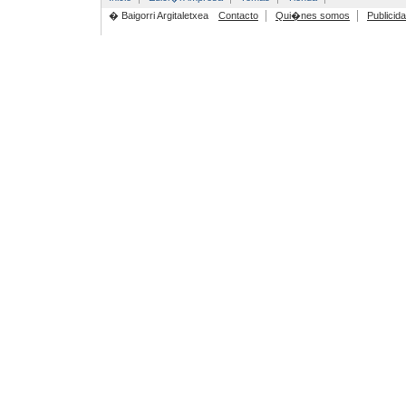
� Baigorri Argitaletxea
Contacto
Qui�nes somos
Publicid