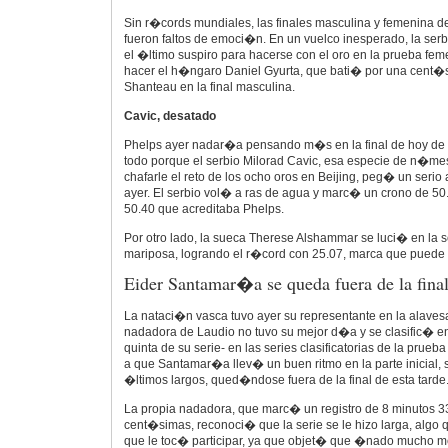
Sin r�cords mundiales, las finales masculina y femenina d
fueron faltos de emoci�n. En un vuelco inesperado, la ser
el �ltimo suspiro para hacerse con el oro en la prueba fem
hacer el h�ngaro Daniel Gyurta, que bati� por una cent�
Shanteau en la final masculina.
Cavic, desatado
Phelps ayer nadar�a pensando m�s en la final de hoy de 
todo porque el serbio Milorad Cavic, esa especie de n�me
chafarle el reto de los ocho oros en Beijing, peg� un serio 
ayer. El serbio vol� a ras de agua y marc� un crono de 50.
50.40 que acreditaba Phelps.
Por otro lado, la sueca Therese Alshammar se luci� en la s
mariposa, logrando el r�cord con 25.07, marca que puede
Eider Santamar�a se queda fuera de la final
La nataci�n vasca tuvo ayer su representante en la alave
nadadora de Laudio no tuvo su mejor d�a y se clasific� 
quinta de su serie- en las series clasificatorias de la prueb
a que Santamar�a llev� un buen ritmo en la parte inicial,
�ltimos largos, qued�ndose fuera de la final de esta tarde
La propia nadadora, que marc� un registro de 8 minutos 
cent�simas, reconoci� que la serie se le hizo larga, algo 
que le toc� participar, ya que objet� que �nado mucho me