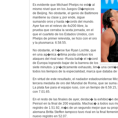
Es evidente que Michael Phelps no est� al
mismo nivel que en los Juegos Ol�mpicos
de Beijing. No obstante, el genio de Baltimore
mantiene su clase y, por ende, sigue
sumando oros y hasta r�cords del mundo.
Ayer fue en el relevo de 4x200 libre, la
prueba que cerraba la sexta jornada, en el
que el cuarteto de los Estados Unidos, con
Phelps de primer relevista, se hizo con el oro
y la plusmarca: 6.58.55.
No obstante, el h�roe fue Ryan Lochte, que
en una ag�nica �ltima posta contuvo los
ataques del rival ruso -Rusia bati� el r�cord
de Europa logrando bajar de la barrera de los
siete minutos- y pr�cticamente exhausto, lim� una cent�s
todos los tiempos de la especialidad, marca que databa de la
En virtud de este resultado, el nadador estadounidense Mi
tercera medalla de oro del Mundial de Roma, que se suma a 
La plata fue para el equipo ruso, con un tiempo de 6.59.15, 
con 7.01.65.
En el resto de las finales de ayer, destac� la exhibici�n 
Peirsol en la final de 200 espalda. Machac� a todos sus ri
registro de 1.51.92, m�s de un segundo mejor que su prop
alemana Britta Steffen tampoco tuvo rival en la final femeni
nuevo registro en 52.07.