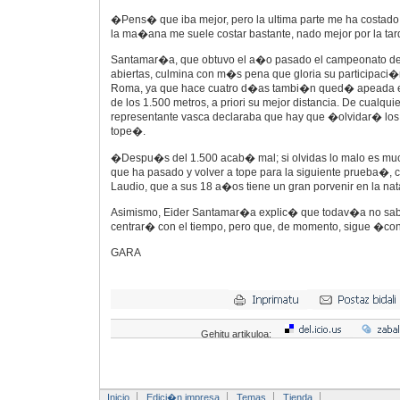
�Pens� que iba mejor, pero la ultima parte me ha costad
la ma�ana me suele costar bastante, nado mejor por la ta
Santamar�a, que obtuvo el a�o pasado el campeonato de
abiertas, culmina con m�s pena que gloria su participaci�
Roma, ya que hace cuatro d�as tambi�n qued� apeada en 
de los 1.500 metros, a priori su mejor distancia. De cualqui
representante vasca declaraba que hay que �olvidar� los
tope�.
�Despu�s del 1.500 acab� mal; si olvidas lo malo es much
que ha pasado y volver a tope para la siguiente prueba�,
Laudio, que a sus 18 a�os tiene un gran porvenir en la na
Asimismo, Eider Santamar�a explic� que todav�a no sab
centrar� con el tiempo, pero que, de momento, sigue �co
GARA
Gehitu artikuloa:
Inicio
Edici�n impresa
Temas
Tienda