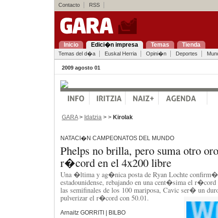
Contacto
RSS
Inicio
Edici�n impresa
Temas
Tienda
Temas del d�a
Euskal Herria
Opini�n
Deportes
Mun
2009 agosto 01
GARA
>
Idatzia
> >
Kirolak
NATACI�N CAMPEONATOS DEL MUNDO
Phelps no brilla, pero suma otro or
r�cord en el 4x200 libre
Una �ltima y ag�nica posta de Ryan Lochte confirm� el
estadounidense, rebajando en una cent�sima el r�cord 
las semifinales de los 100 mariposa, Cavic ser� un duro
pulverizar el r�cord con 50.01.
Arnaitz GORRITI | BILBO