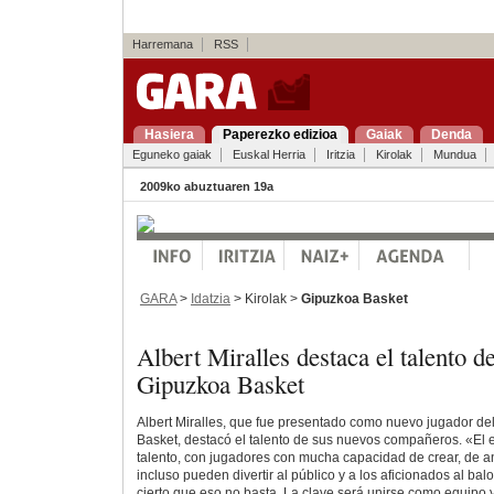
Harremana
RSS
Hasiera
Paperezko edizioa
Gaiak
Denda
Eguneko gaiak
Euskal Herria
Iritzia
Kirolak
Mundua
2009ko abuztuaren 19a
GARA
>
Idatzia
> Kirolak >
Gipuzkoa Basket
Albert Miralles destaca el talento de 
Gipuzkoa Basket
Albert Miralles, que fue presentado como nuevo jugador d
Basket, destacó el talento de sus nuevos compañeros. «El
talento, con jugadores con mucha capacidad de crear, de a
incluso pueden divertir al público y a los aficionados al bal
cierto que eso no basta. La clave será unirse como equipo y