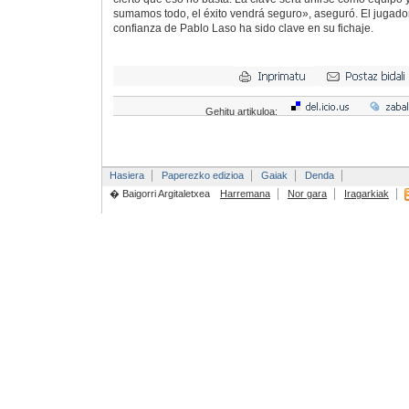
sumamos todo, el éxito vendrá seguro», aseguró. El jugado
confianza de Pablo Laso ha sido clave en su fichaje.
Gehitu artikuloa:
Hasiera
Paperezko edizioa
Gaiak
Denda
� Baigorri Argitaletxea
Harremana
Nor gara
Iragarkiak