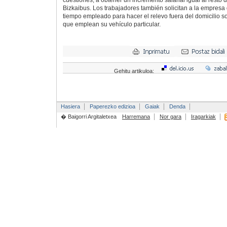
cuestiones, a obtener un incremento salarial igual al resto
Bizkaibus. Los trabajadores también solicitan a la empresa
tiempo empleado para hacer el relevo fuera del domicilio s
que emplean su vehículo particular.
Gehitu artikuloa:
Hasiera
Paperezko edizioa
Gaiak
Denda
� Baigorri Argitaletxea
Harremana
Nor gara
Iragarkiak