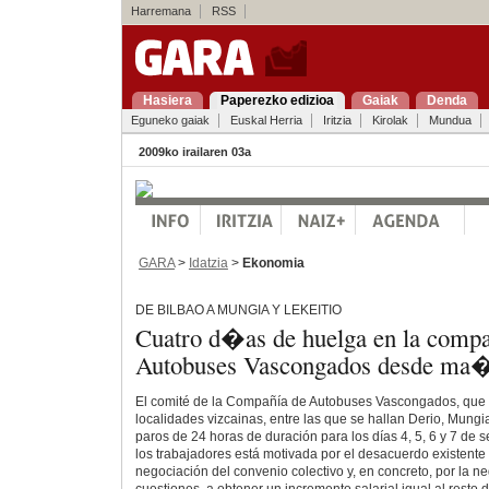
Harremana
RSS
Hasiera
Paperezko edizioa
Gaiak
Denda
Eguneko gaiak
Euskal Herria
Iritzia
Kirolak
Mundua
2009ko irailaren 03a
GARA
>
Idatzia
>
Ekonomia
DE BILBAO A MUNGIA Y LEKEITIO
Cuatro d�as de huelga en la co
Autobuses Vascongados desde ma
El comité de la Compañía de Autobuses Vascongados, que 
localidades vizcainas, entre las que se hallan Derio, Mungi
paros de 24 horas de duración para los días 4, 5, 6 y 7 de 
los trabajadores está motivada por el desacuerdo existente
negociación del convenio colectivo y, en concreto, por la ne