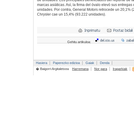
de unidades. Los principales beneficiados del repunte de la
marcas asiáticas. Así, la firma del óvalo elevó sus entrega
unidades. Por contra, General Motors retrocede un 20,1% (
Chrysler cae un 15,4% (93.222 unidades).
Gehitu artikuloa:
Hasiera
Paperezko edizioa
Gaiak
Denda
� Baigorri Argitaletxea
Harremana
Nor gara
Iragarkiak