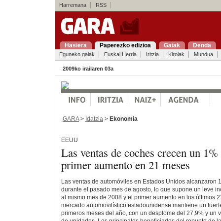
Harremana
RSS
Hasiera
Paperezko edizioa
Gaiak
Denda
Eguneko gaiak
Euskal Herria
Iritzia
Kirolak
Mundua
2009ko irailaren 03a
GARA
>
Idatzia
>
Ekonomia
EEUU
Las ventas de coches crecen un 1% 
primer aumento en 21 meses
Las ventas de automóviles en Estados Unidos alcanzaron 1
durante el pasado mes de agosto, lo que supone un leve i
al mismo mes de 2008 y el primer aumento en los últimos 2
mercado automovilístico estadounidense mantiene un fuerte
primeros meses del año, con un desplome del 27,9% y un 