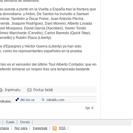
ima semana de setiembre.
su puesta a punto en la Vuelta a España tras la fractura que
ca donostiarra- y Anton, De Santos ha incluído a Samuel
liminar. También a Óscar Freire, Juan Antonio Flecha
lverde, Joaquim Rodríguez, Dani Moreno, Alberto Losada
uiel Mosquera, David García (Xacobeo), Xavier Tondo
ómez Marchante (Cervélo), Carlos Barredo (Quick Step),
ervetto) y Rubén Plaza (Liberty).
se d'Epargne) y Héctor Guerra (Liberty) ya han sido
te, como los representantes españoles en la prueba
isio es el vencedor del último Tour Alberto Contador, que en
eferido tomarse un respiro tras una temporada bastante
rtikuloa:
a
Gaiak
Denda
emana
Nor gara
Iragarkiak
RSS