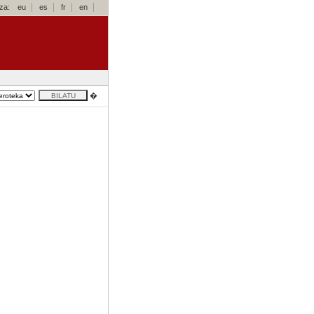
za:
eu
es
fr
en
�