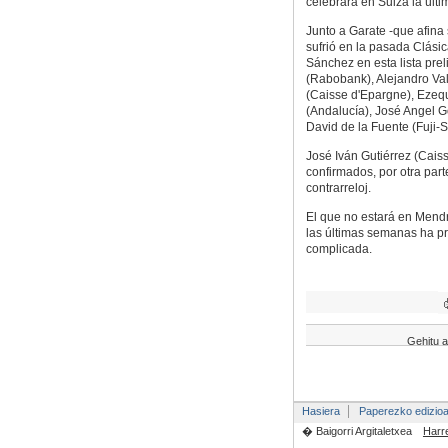
celebrará en Suiza la últ
Junto a Garate -que afina 
sufrió en la pasada Clási
Sánchez en esta lista pre
(Rabobank), Alejandro Va
(Caisse d'Epargne), Ezeq
(Andalucía), José Angel G
David de la Fuente (Fuji-S
José Iván Gutiérrez (Cais
confirmados, por otra par
contrarreloj.
El que no estará en Mendr
las últimas semanas ha pr
complicada.
Gehitu a
Hasiera
Paperezko edizio
� Baigorri Argitaletxea
Harr