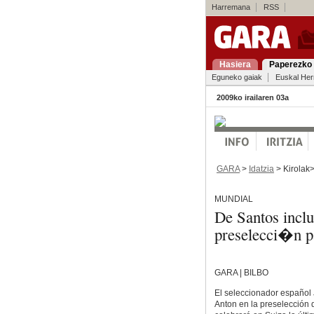
Harremana
RSS
Hasiera
Paperezko 
Eguneko gaiak
Euskal Her
2009ko irailaren 03a
GARA
>
Idatzia
> Kirolak
MUNDIAL
De Santos inclu
preselecci�n p
GARA | BILBO
El seleccionador español 
Anton en la preselección