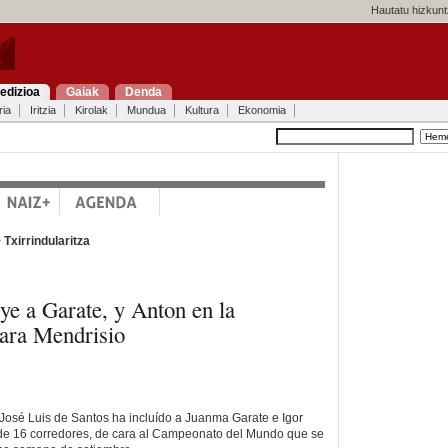
Hautatu hizkunt
edizioa
Gaiak
Denda
ria
Iritzia
Kirolak
Mundua
Kultura
Ekonomia
>
Txirrindularitza
ye a Garate, y Anton en la
ara Mendrisio
José Luis de Santos ha incluído a Juanma Garate e Igor
 de 16 corredores, de cara al Campeonato del Mundo que se