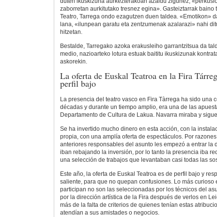
duten ikuskizuna aurkezterakoan azaldu zigunez, «perkusio
zaborretan aurkitutako tresnez egina». Gasteiztarrak baino
Teatro, Tarrega ondo ezagutzen duen taldea. «Emotikon» 
lana, «ilunpean garatu eta zentzumenak azalarazi» nahi di
hitzetan.
Bestalde, Tarregako azoka erakusleiho garrantzitsua da ta
medio, nazioarteko lotura estuak baititu ikuskizunak kontrata
askorekin.
La oferta de Euskal Teatroa en la Fira Tárreg
perfil bajo
La presencia del teatro vasco en Fira Tàrrega ha sido una
décadas y durante un tiempo amplio, era una de las apuesta
Departamento de Cultura de Lakua. Navarra miraba y sigue
Se ha invertido mucho dinero en esta acción, con la instala
propia, con una amplía oferta de espectáculos. Por razones 
anteriores responsables del asunto les empezó a entrar la 
iban rebajando la inversión, por lo tanto la presencia iba 
una selección de trabajos que levantaban casi todas las s
Este año, la oferta de Euskal Teatroa es de perfil bajo y re
saliente, para que no quepan confusiones. Lo más curioso 
participan no son las seleccionadas por los técnicos del as
por la dirección artística de la Fira después de verlos en 
más de la falta de criterios de quienes tenían estas atribu
atendían a sus amistades o negocios.