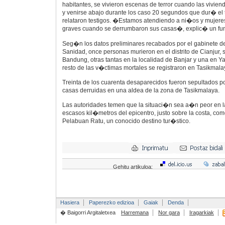
habitantes, se vivieron escenas de terror cuando las vivie
y venirse abajo durante los caso 20 segundos que dur� el
relataron testigos. �Estamos atendiendo a ni�os y mujeres
graves cuando se derrumbaron sus casas�, explic� un fun
Seg�n los datos preliminares recabados por el gabinete de 
Sanidad, once personas murieron en el distrito de Cianjur, 
Bandung, otras tantas en la localidad de Banjar y una en Ya
resto de las v�ctimas mortales se registraron en Tasikmala
Treinta de los cuarenta desaparecidos fueron sepultados p
casas derruidas en una aldea de la zona de Tasikmalaya.
Las autoridades temen que la situaci�n sea a�n peor en l
escasos kil�metros del epicentro, justo sobre la costa, c
Pelabuan Ratu, un conocido destino tur�stico.
Gehitu artikuloa:
Hasiera
Paperezko edizioa
Gaiak
Denda
� Baigorri Argitaletxea
Harremana
Nor gara
Iragarkiak