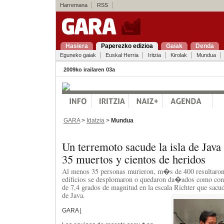
Harremana
RSS
Hasiera
Paperezko edizioa
Gaiak
Denda
Eguneko gaiak
Euskal Herria
Iritzia
Kirolak
Mundua
2009ko irailaren 03a
GARA
>
Idatzia
>
Mundua
Un terremoto sacude la isla de Java
35 muertos y cientos de heridos
Al menos 35 personas murieron, m�s de 400 resultaron 
edificios se desplomaron o quedaron da�ados como cons
de 7,4 grados de magnitud en la escala Richter que sacud
de Java.
GARA |