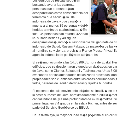
Los equipos de rescate segu�an
buscando ayer a las cuarenta
personas que permanec�an
desaparecidas como consecuencia del
terremoto que sacudi� la isla
indonesia de Java y que caus� la
muerte a al menos 35 personas y dej�
heridas a m�s de cuatrocientas. �En
total, 35 personas han muerto, 422 han
re- sultado heridas y 40 siguen
desaparecidas�, indic� el responsable del gabinete de cris
indonesio de Salud, Rustam Pakaya. La mayor�a de las v�
al hundirse su vivienda, precis� a France Presse Priyadi K
agencia indonesia de gesti�n de cat�strofes.
El se�smo, ocurrido a las 14.55 (09.55, hora de Euskal He
edificios, que se desplomaron o quedaron da�ados, en vari
de Java, como Cianjur, Sukabumi y Tasikmalaya. Unas 5.0
evacuadas por las autoridades de las zonas afectadas, do
propiedades son cuantiosos entre las casas derrumbadas, 
tados, paredes de ladrillo derribadas y tejados hundidos.
El epicentro de este movimiento tel�rico se localiz� en 
la costa suroeste de Java, aproximadamente a 200 kil�metro
capital indonesia, y a una profundidad de 49 kil�metros. 
primer lugar en 7,4 grados en la estala Richter, antes de s
parte del Servicio Geol�gico de EEUU.
En Tasikmalaya, la mayor ciudad m�s pr�xima al epicentr