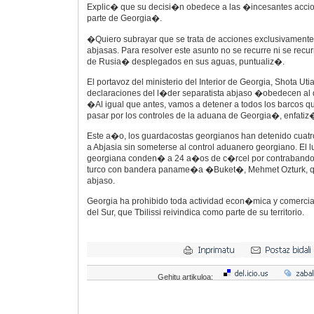
Explic� que su decisi�n obedece a las �incesantes accio
parte de Georgia�.
�Quiero subrayar que se trata de acciones exclusivamente 
abjasas. Para resolver este asunto no se recurre ni se recur
de Rusia� desplegados en sus aguas, puntualiz�.
El portavoz del ministerio del Interior de Georgia, Shota Utia
declaraciones del l�der separatista abjaso �obedecen al 
�Al igual que antes, vamos a detener a todos los barcos que
pasar por los controles de la aduana de Georgia�, enfatiz
Este a�o, los guardacostas georgianos han detenido cuatr
a Abjasia sin someterse al control aduanero georgiano. El l
georgiana conden� a 24 a�os de c�rcel por contrabando a
turco con bandera paname�a �Buket�, Mehmet Ozturk, qu
abjaso.
Georgia ha prohibido toda actividad econ�mica y comercial
del Sur, que Tbilissi reivindica como parte de su territorio.
Gehitu artikuloa: