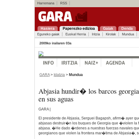
Harremana
RSS
Hasiera
Paperezko edizioa
Gaiak
Denda
Eguneko gaiak
Euskal Herria
Iritzia
Kirolak
Mundua
2009ko irailaren 03a
GARA
>
Idatzia
>
Mundua
Abjasia hundir� los barcos georgia
en sus aguas
GARA |
El presidente de Abjasia, Serguei Bagapsh, afirm� ayer qu
abjasas destruir�n los buques de Georgia que �violen la
abjasa. �He dado �rdenes a nuestras fuerzas navales qu
georgianos que violen la frontera mar�tima de Abjasia�,