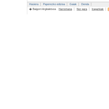
Hasiera
Paperezko edizioa
Gaiak
Denda
� Baigorri Argitaletxea
Harremana
Nor gara
Iragarkiak