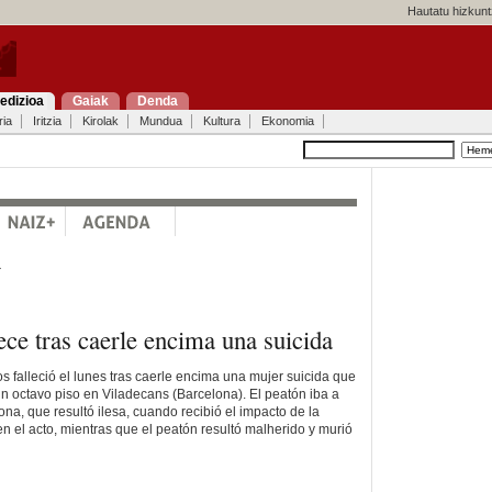
Hautatu hizkunt
edizioa
Gaiak
Denda
ria
Iritzia
Kirolak
Mundua
Kultura
Ekonomia
a
ce tras caerle encima una suicida
 falleció el lunes tras caerle encima una mujer suicida que
n octavo piso en Viladecans (Barcelona). El peatón iba a
a, que resultó ilesa, cuando recibió el impacto de la
 en el acto, mientras que el peatón resultó malherido y murió