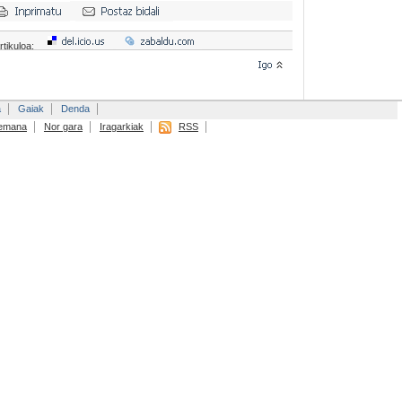
rtikuloa:
a
Gaiak
Denda
emana
Nor gara
Iragarkiak
RSS