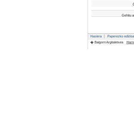
Gehitu a
Hasiera
Paperezko edizio
� Baigorri Argitaletxea
Harr