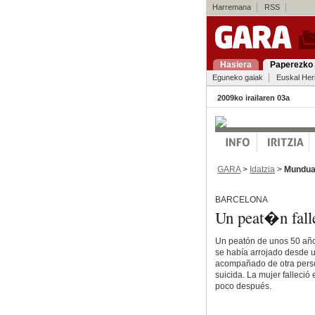
Harremana
RSS
Hasiera
Paperezko 
Eguneko gaiak
Euskal Her
2009ko irailaren 03a
GARA
>
Idatzia
>
Mundu
BARCELONA
Un peat�n falle
Un peatón de unos 50 años
se había arrojado desde u
acompañado de otra person
suicida. La mujer falleció
poco después.