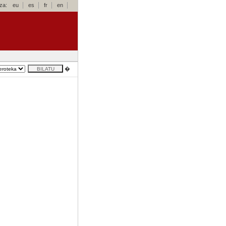
za:
eu
es
fr
en
�