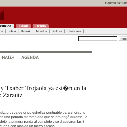
Hautatu hizkunt
edizioa
Gaiak
Denda
ria
Iritzia
Kirolak
Mundua
Kultura
Ekonomia
 y Txaber Trojaola ya est�n en la
e Zarautz
tz, prueba de cinco estrellas puntuable para el circuito
n una jornada maratoniana que se prolongó durante 12
letó la primera ronda al completo y se disputaron las 8
gunda con olas de un metro escaso.