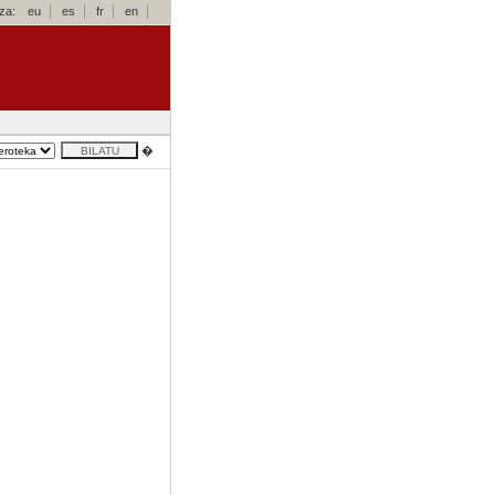
za:
eu
es
fr
en
�