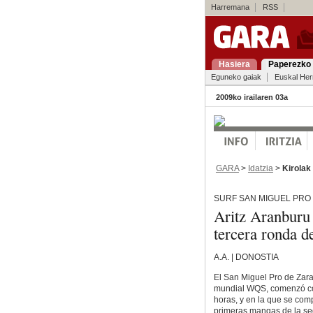
Harremana
RSS
Hasiera
Paperezko 
Eguneko gaiak
Euskal Her
2009ko irailaren 03a
GARA
>
Idatzia
>
Kirolak
SURF SAN MIGUEL PRO
Aritz Aranburu
tercera ronda d
A.A. | DONOSTIA
El San Miguel Pro de Zarau
mundial WQS, comenzó co
horas, y en la que se comp
primeras mangas de la se