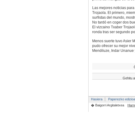
Las mejores noticias para 
Trojaola. El primero, mie
surfistas del mundo, most
No tardó en coger dos bue
El vizcaino Txaber Trojao
ronda tras ser segundo por
Menos suerte tuvo Asier M
pudo ofrecer su mejor niv
Mendiluze, Indar Unanue 
Gehitu a
Hasiera
Paperezko edizio
� Baigorri Argitaletxea
Harr