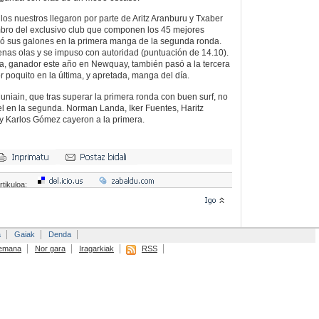
los nuestros llegaron por parte de Aritz Aranburu y Txaber
mbro del exclusivo club que componen los 45 mejores
ró sus galones en la primera manga de la segunda ronda.
nas olas y se impuso con autoridad (puntuación de 14.10).
la, ganador este año en Newquay, también pasó a la tercera
 poquito en la última, y apretada, manga del día.
uniain, que tras superar la primera ronda con buen surf, no
el en la segunda. Norman Landa, Iker Fuentes, Haritz
y Karlos Gómez cayeron a la primera.
rtikuloa:
a
Gaiak
Denda
emana
Nor gara
Iragarkiak
RSS