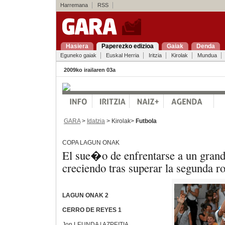
Harremana
RSS
Hasiera
Paperezko edizioa
Gaiak
Denda
Eguneko gaiak
Euskal Herria
Iritzia
Kirolak
Mundua
2009ko irailaren 03a
GARA
>
Idatzia
> Kirolak>
Futbola
COPA LAGUN ONAK
El sue�o de enfrentarse a un grand
creciendo tras superar la segunda r
LAGUN ONAK 2
CERRO DE REYES 1
Jon LEUNDA | AZPEITIA