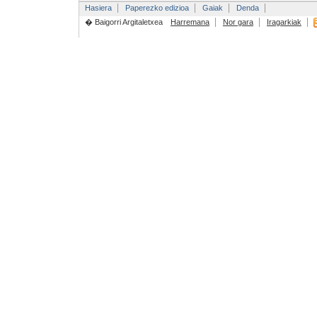
Hasiera
Paperezko edizioa
Gaiak
Denda
� Baigorri Argitaletxea
Harremana
Nor gara
Iragarkiak