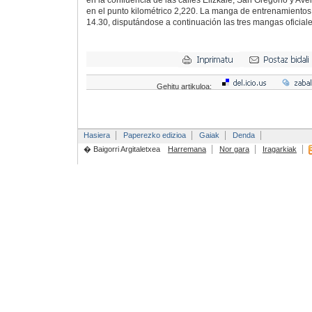
en la confluencia de las calles Elizkale, San Gregorio y Ave
en el punto kilométrico 2,220. La manga de entrenamientos 
14.30, disputándose a continuación las tres mangas oficiale
Gehitu artikuloa:
Hasiera
Paperezko edizioa
Gaiak
Denda
� Baigorri Argitaletxea
Harremana
Nor gara
Iragarkiak