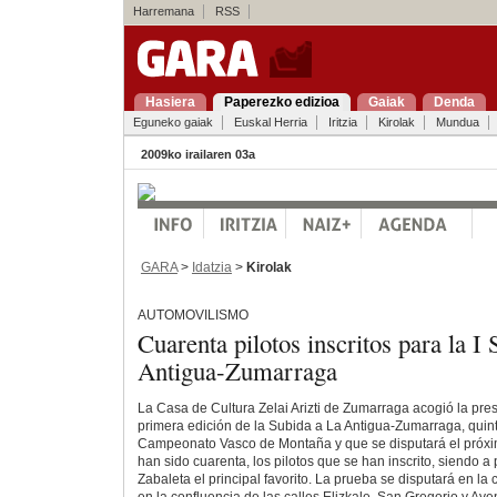
Harremana
RSS
Hasiera
Paperezko edizioa
Gaiak
Denda
Eguneko gaiak
Euskal Herria
Iritzia
Kirolak
Mundua
2009ko irailaren 03a
GARA
>
Idatzia
>
Kirolak
AUTOMOVILISMO
Cuarenta pilotos inscritos para la I
Antigua-Zumarraga
La Casa de Cultura Zelai Arizti de Zumarraga acogió la prese
primera edición de la Subida a La Antigua-Zumarraga, quint
Campeonato Vasco de Montaña y que se disputará el próx
han sido cuarenta, los pilotos que se han inscrito, siendo a p
Zabaleta el principal favorito. La prueba se disputará en la