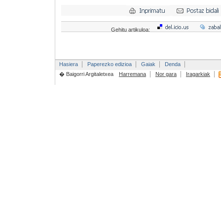
Gehitu artikuloa:
Hasiera
Paperezko edizioa
Gaiak
Denda
� Baigorri Argitaletxea
Harremana
Nor gara
Iragarkiak