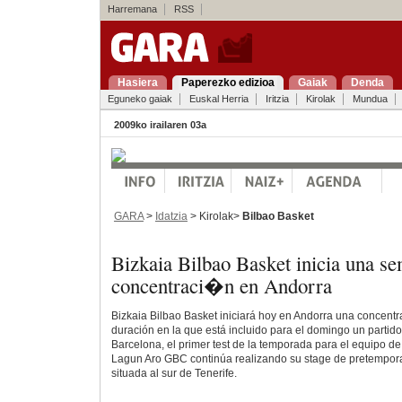
Harremana
RSS
Hasiera
Paperezko edizioa
Gaiak
Denda
Eguneko gaiak
Euskal Herria
Iritzia
Kirolak
Mundua
2009ko irailaren 03a
GARA
>
Idatzia
> Kirolak>
Bilbao Basket
Bizkaia Bilbao Basket inicia una s
concentraci�n en Andorra
Bizkaia Bilbao Basket iniciará hoy en Andorra una concen
duración en la que está incluido para el domingo un partido
Barcelona, el primer test de la temporada para el equipo de
Lagun Aro GBC continúa realizando su stage de pretempora
situada al sur de Tenerife.