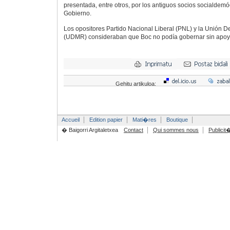
presentada, entre otros, por los antiguos socios socialdemó
Gobierno.
Los opositores Partido Nacional Liberal (PNL) y la Unión 
(UDMR) consideraban que Boc no podía gobernar sin apoy
Gehitu artikuloa:
Accueil
Edition papier
Mati�res
Boutique
� Baigorri Argitaletxea
Contact
Qui sommes nous
Publicit