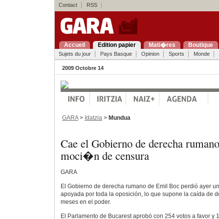
Contact
RSS
Accueil
Edition papier
Mati�res
Boutique
Sujets du jour
Pays Basque
Opinion
Sports
Monde
2009 Octobre 14
GARA
>
Idatzia
>
Mundua
Cae el Gobierno de derecha rumano
moci�n de censura
GARA
El Gobierno de derecha rumano de Emil Boc perdió ayer u
apoyada por toda la oposición, lo que supone la caída de de
meses en el poder.
El Parlamento de Bucarest aprobó con 254 votos a favor y 