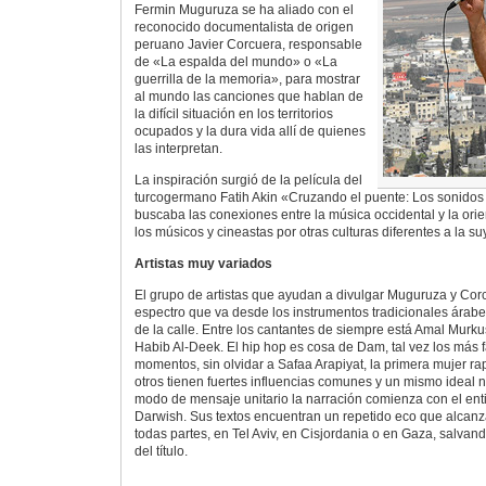
Fermin Muguruza se ha aliado con el
reconocido documentalista de origen
peruano Javier Corcuera, responsable
de «La espalda del mundo» o «La
guerrilla de la memoria», para mostrar
al mundo las canciones que hablan de
la difícil situación en los territorios
ocupados y la dura vida allí de quienes
las interpretan.
La inspiración surgió de la película del
turcogermano Fatih Akin «Cruzando el puente: Los sonidos
buscaba las conexiones entre la música occidental y la orien
los músicos y cineastas por otras culturas diferentes a la su
Artistas muy variados
El grupo de artistas que ayudan a divulgar Muguruza y Cor
espectro que va desde los instrumentos tradicionales árabe
de la calle. Entre los cantantes de siempre está Amal Murkus
Habib Al-Deek. El hip hop es cosa de Dam, tal vez los más
momentos, sin olvidar a Safaa Arapiyat, la primera mujer ra
otros tienen fuertes influencias comunes y un mismo ideal na
modo de mensaje unitario la narración comienza con el en
Darwish. Sus textos encuentran un repetido eco que alcanza
todas partes, en Tel Aviv, en Cisjordania o en Gaza, salvand
del título.