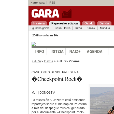
Harremana
RSS
Hasiera
Paperezko edizioa
Gaiak
Denda
Eguneko gaiak
Euskal Herria
Iritzia
Kirolak
Mundua
2009ko urriaren 16a
GARA
>
Idatzia
> Kultura>
Zinema
CANCIONES DESDE PALESTINA
�Checkpoint Rock�
M. I. | DONOSTIA
La televisión Al Jazeera está emitiendo
reportajes sobre el hip hop en Palestina
a raíz del despegue musical generado
por el documental «Checkpoint Rock».