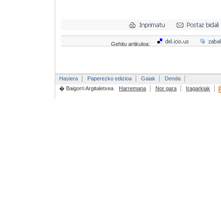
Gehitu artikuloa:
Hasiera
Paperezko edizioa
Gaiak
Denda
� Baigorri Argitaletxea
Harremana
Nor gara
Iragarkiak