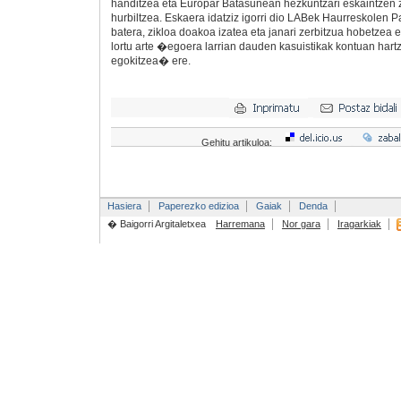
handitzea eta Europar Batasunean hezkuntzari eskaintzen 
hurbiltzea. Eskaera idatziz igorri dio LABek Haurreskolen P
batera, zikloa doakoa izatea eta janari zerbitzua hobetzea 
lortu arte �egoera larrian dauden kasuistikak kontuan hart
egokitzea� ere.
Gehitu artikuloa:
Hasiera
Paperezko edizioa
Gaiak
Denda
� Baigorri Argitaletxea
Harremana
Nor gara
Iragarkiak