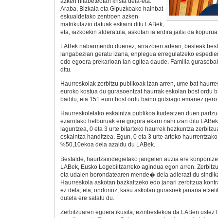
azken hilabeteotan krisia dela-eta.
Araba, Bizkaia eta Gipuzkoako hainbat
eskualdetako zentroen azken
matrikulazio datuak eskaini ditu LABek,
eta, iazkoekin alderatuta, askotan ia erdira jaitsi da kopurua
LABek nabarmendu duenez, arrazoien artean, besteak best
langabezian geratu izana, enplegua erregulatzeko espedien
edo egoera prekarioan lan egitea daude. Familia gurasoba
ditu.
Haurreskolak zerbitzu publikoak izan arren, ume bat haurr
euroko kostua du gurasoentzat haurrak eskolan bost ordu
baditu, eta 151 euro bost ordu baino gutxiago emanez gero
Haurreskoletako eskaintza publikoa kudeatzen duen partz
ezarritako helburuak ere gogora ekarri nahi izan ditu LABek:
laguntzea, 0 eta 3 urte bitarteko haurrek hezkuntza zerbitz
eskaintza handitzea. Egun, 0 eta 3 urte arteko haurrentzako
%50,10ekoa dela azaldu du LABek.
Bestalde, haurtzaindegietako jangelen auzia ere konpontz
LABek, Eusko Legebiltzarreko agindua egon arren. Zerbi
eta udalen borondatearen mende� dela adierazi du sindika
Haurreskola askotan bazkaltzeko edo janari zerbitzua kontr
ez dela, eta, ondorioz, kasu askotan gurasoek janaria etxe
dutela ere salatu du.
Zerbitzuaren egoera ikusita, ezinbestekoa da LABen ustez