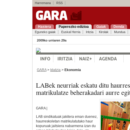
Harremana
RSS
Hasiera
Paperezko edizioa
Gaiak
Denda
Eguneko gaiak
Euskal Herria
Iritzia
Kirolak
Mundua
2009ko urriaren 29a
GARA
>
Idatzia
>
Ekonomia
LABek neurriak eskatu ditu haurres
matrikulatze beherakadari aurre egi
GARA |
LAB sindikatuak jakitera eman duenez,
haurreskoletan matrikulatutako haur
kopuruak jaitsiera nabarmena izan du