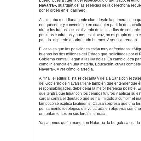
Bueno, pues a cuenta del espectáculo organizado, el editori
Navarra
», guardián de las esencias de la derechona requet
poner orden en el gallinero.
Así, dejaba meridianamente claro desde la primera línea qu
enriquecedor y conveniente en cualquier partido democráti
airear los trapos sucios al viento de los medios de comunica
posturas contrarias y ponerles altavoz, no es propio de un 
partido- ni puede aportar nada bueno». A ver si aprenden.
El caso es que las posiciones están muy enfrentadas: «Mi
buenos los dos millones del Estado que, solicitados por el
Gobierno central, llegan a las ikastolas. En cambio, otra pa
como injerencia en una materia, Educación, cuyas compet
Navarra». A ver cómo lo arregla.
Al final, el editorialista se decanta y deja a Sanz con el tras
del Gobierno de Navarra tiene también que entender que él,
responsabilidades, debe dejar la mejor herencia posible. Es
que tendrá que lidiar con los tiempos futuros y aplicar su estr
cargar contra el diputado que se ha limitado a cumplir el ma
tampoco se explica fácilmente. Causa sorpresa que una fo
pensamiento ideológico e involucrada en objetivos comunes
enfrentamientos en sus foros internos».
Ya sabemos quién manda en Nafarroa: la burgalesa criada 