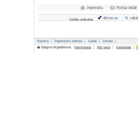
Gehitu artikuloa:
Hasiera
Paperezko edizioa
Gaiak
Denda
� Baigorri Argitaletxea
Harremana
Nor gara
Iragarkiak