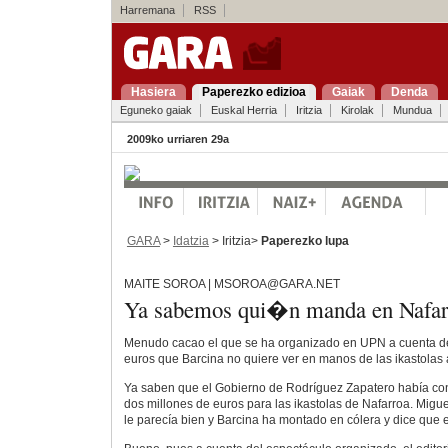
Harremana
RSS
Hasiera
Paperezko edizioa
Gaiak
Denda
Eguneko gaiak
Euskal Herria
Iritzia
Kirolak
Mundua
2009ko urriaren 29a
GARA
>
Idatzia
> Iritzia>
Paperezko lupa
MAITE SOROA | MSOROA@GARA.NET
Ya sabemos qui�n manda en Nafar
Menudo cacao el que se ha organizado en UPN a cuenta de
euros que Barcina no quiere ver en manos de las ikastolas 
Ya saben que el Gobierno de Rodríguez Zapatero había co
dos millones de euros para las ikastolas de Nafarroa. Migue
le parecía bien y Barcina ha montado en cólera y dice que 