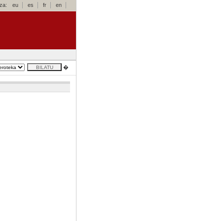
za:
eu
es
fr
en
�