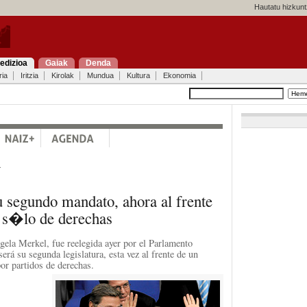
Hautatu hizkunt
edizioa
Gaiak
Denda
ria
Iritzia
Kirolak
Mundua
Kultura
Ekonomia
a
u segundo mandato, ahora al frente
 s�lo de derechas
gela Merkel, fue reelegida ayer por el Parlamento
erá su segunda legislatura, esta vez al frente de un
or partidos de derechas.