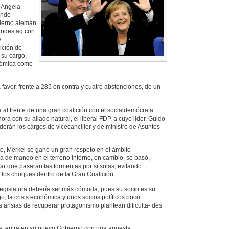
a Angela
undo
bierno alemán
Bundestag con
e
ición de
 su cargo,
onómica como
.
favor, frente a 285 en contra y cuatro abstenciones, de un
a al frente de una gran coalición con el socialdemócrata
a con su aliado natural, el liberal FDP, a cuyo líder, Guido
derán los cargos de vicecanciller y de ministro de Asuntos
o, Merkel se ganó un gran respeto en el ámbito
ia de mando en el terreno interno, en cambio, se basó,
r que pasaran las tormentas por sí solas, evitando
n los choques dentro de la Gran Coalición.
legislatura debería ser más cómoda, pues su socio es su
o, la crisis económica y unos socios políticos poco
 ansias de recuperar protagonismo plantean dificulta- des
s, entra en su nuevo Gobierno con una apuesta