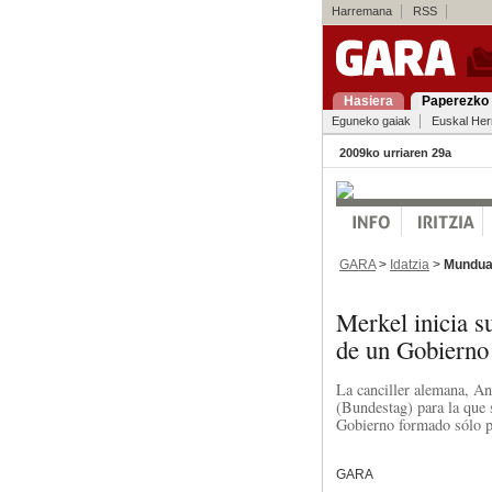
Harremana
RSS
Hasiera
Paperezko 
Eguneko gaiak
Euskal Her
2009ko urriaren 29a
GARA
>
Idatzia
>
Mundu
Merkel inicia s
de un Gobierno
La canciller alemana, An
(Bundestag) para la que s
Gobierno formado sólo p
GARA