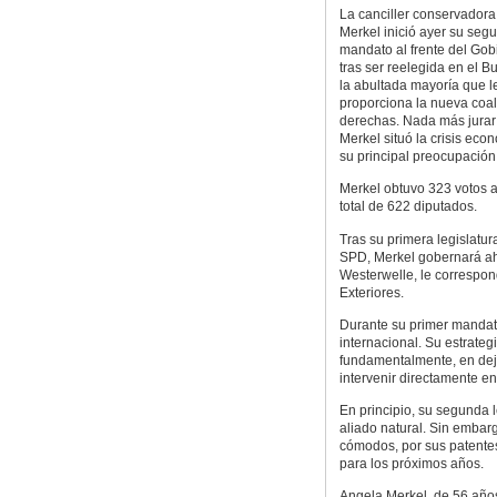
La canciller conservador
Merkel inició ayer su seg
mandato al frente del Go
tras ser reelegida en el 
la abultada mayoría que l
proporciona la nueva coal
derechas. Nada más jurar
Merkel situó la crisis ec
su principal preocupación
Merkel obtuvo 323 votos a 
total de 622 diputados.
Tras su primera legislatur
SPD, Merkel gobernará ahor
Westerwelle, le correspon
Exteriores.
Durante su primer mandat
internacional. Su estrateg
fundamentalmente, en deja
intervenir directamente e
En principio, su segunda 
aliado natural. Sin embarg
cómodos, por sus patentes
para los próximos años.
Angela Merkel, de 56 año