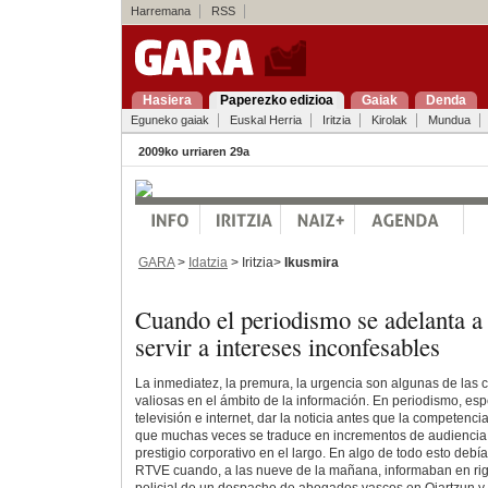
Harremana
RSS
Hasiera
Paperezko edizioa
Gaiak
Denda
Eguneko gaiak
Euskal Herria
Iritzia
Kirolak
Mundua
2009ko urriaren 29a
GARA
>
Idatzia
> Iritzia>
Ikusmira
Cuando el periodismo se adelanta a 
servir a intereses inconfesables
La inmediatez, la premura, la urgencia son algunas de las c
valiosas en el ámbito de la información. En periodismo, es
televisión e internet, dar la noticia antes que la competenc
que muchas veces se traduce en incrementos de audiencia e
prestigio corporativo en el largo. En algo de todo esto deb
RTVE cuando, a las nueve de la mañana, informaban en rigu