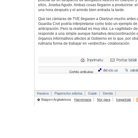
policial de un despacho de abogados vascos en Oiartzun y 
ellos, Joseba Agudo. Ambas cosas llegaron a producirse: e
una hora después y el arresto bien entrada la tarde.
Que las cámaras de TVE llegasen a Oiartzun mucho antes qu
Guardia Civil podría interpretarse como todo un ejemplo d
anticipación. Pero la realidad es muy otra. La «agilidad» de
responde a una simple aunque llamativa descoordinación en
órganos informativos afectos al Gobierno en lo que, por otr
rutinaria forma de trabajar en «estrecha» colaboración.
Gehitu artikuloa:
Hasiera
Paperezko edizioa
Gaiak
Denda
� Baigorri Argitaletxea
Harremana
Nor gara
Iragarkiak