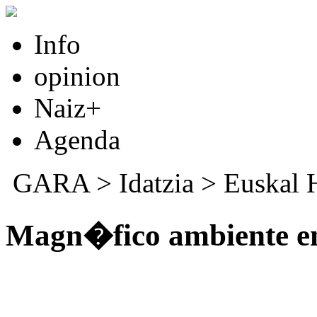
Info
opinion
Naiz+
Agenda
GARA
>
Idatzia
>
Euskal 
Magn�fico ambiente en 