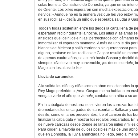
colas frente al Consistorio de Donostia, ya que en su inte
de Oriente. Los txikis esperaron con mucha expectación, un
nervios: «Aunque no es la primera vez que les veo estoy m
en sus rodillas», decía un niño que esperaba saludar a Gas
Todos y todas sostenían entre los dedos la carta llena de p
esperaban recibir durante la noche. Los aitas y las amas se
ansiosos que los hijos e hijas: pertrechados con cámaras f
inmortalizar el esperado momento. A más de uno le dio por l
blancas de Melchor y salió corriendo sin querer posar para 
alguno, sentarse en las rodillas de Gaspar resultó un momen
de apenas cuatro años, se acercó hasta Gaspar y decidió d
siempre. «No le veo muy convencido, ¡os deseo suerte!», b
Mago con los aitas de Iker.
Lluvia de caramelos
A la salida los niños y niñas comentaban emocionados lo q
Rey Mago preferido: «¡Ama, Gaspar me ha hablado en eus
venga a verle el año que viene!», contaba una niña a su am
En la cabalgata donostiarra no se vieron las carrozas tradic
dromedarios los encargados de transportar a Baltasar y com
desfile, como en años precedentes, fue el camión de los 
finalizar la cabalgata y mostrar los regalos preparados. En 
de nueve carrozas desde donde se lanzaron miles y miles d
Para coger la mayoría de dulces posibles más de uno abrió 
que en Donostia, la lluvia anunciada no llegó, pero al meno