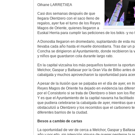
Oihane LARRETXEA
Casi dos semanas después de que
llegara Olentzero con el saco lleno de
regalos, ayer fue el turno de los Reyes
Magos de Oriente, quienes llegaron a
Euskal Herria para cumplir las peticiones de los txikis -y no t
A Donostia llegaron en dromedario, suplantando de esta ma
llevaba cada año hasta el muelle donostiarra. Tras dar un 
Concha se dirigieron al Ayuntamiento, donde recibieron la vi
y niños que guardaron cola durante largo rato.
En la capital vizcaína los más pequeños tuvieron la oportu
Melchor, Gaspar y Baltasar por la Gran Vía de Bilbo antes 
cabalgata y muchos aprovecharon la oportunidad para acer
A pesar de la ilusión que se palpaba en el día de ayer, en I
Reyes Magos de Oriente ha dejado en evidencia las difere
por el Consistorio si se trata de Olentzero o bien son los 
Y es que el Ayuntamiento de la capital navarra ha facilitado
que pudiera celebrarse la cabalgata de ayer, mientras que 
obstaculizó a Olentzero y los recorridos que el carbonero ten
diferentes barrios de la ciudad.
Besos a cambio de cartas
La oportunidad de ver de cerca a Melchor, Gaspar y Baltasa
año y por ello, sin intención alguna de querer perderse la 