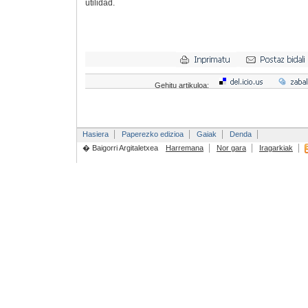
utilidad.
Gehitu artikuloa:
Hasiera
Paperezko edizioa
Gaiak
Denda
� Baigorri Argitaletxea
Harremana
Nor gara
Iragarkiak