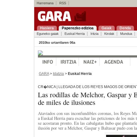
Harremana
RSS
Hasiera
Paperezko edizioa
Gaiak
Denda
Eguneko gaiak
Euskal Herria
Iritzia
Kirolak
Mundua
2010ko urtarrilaren 06a
GARA
>
Idatzia
>
Euskal Herria
CR�NICA | LLEGADA DE LOS REYES MAGOS DE ORIEN
Las rodillas de Melchor, Gaspar y Ba
de miles de ilusiones
Ataviados con sus inconfundibles coronas, los Reyes Ma
a Euskal Herria para escuchar las peticiones de los más t
se acostaran pronto. En las cabalgatas hubo que plantarle
ilusión por ver a Melchor, Gaspar y Baltasar pudo con la