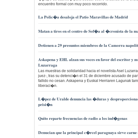
encuentro formal con muy poco recorrido.
La Polic�a desaloja el Patio Maravillas de Madrid
Matan a tiros en el centro de Sof�a al �cronista de la
Detienen a 29 presuntos miembros de la Camorra napoli
Askapena y EHL alzan sus voces en favor del escritor y 
Luzarraga
Las muestras de solidaridad hacia el novelista Asel Luzarr
juez-, tras su detenci�n el 31 de diciembre acusado de par
fallido no cesan. Askapena y Euskal Herriaren Lagunak ta
liberaci�n.
L�pez de Uralde denuncia las �duras y desproporciona
prisi�n
Quito reparte frecuencias de radio a los ind�genas
Denucian que la principal c�rcel paraguaya sirve carne d