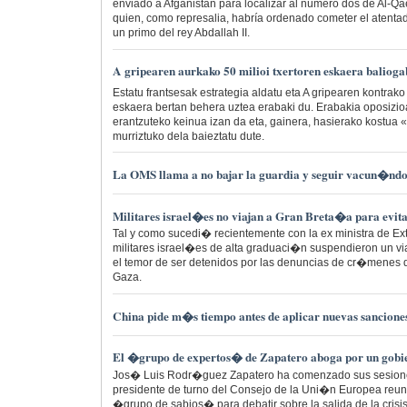
enviado a Afganistán para localizar al número dos de Al-Q
quien, como represalia, habría ordenado cometer el atenta
un primo del rey Abdallah II.
A gripearen aurkako 50 milioi txertoren eskaera balioga
Estatu frantsesak estrategia aldatu eta A gripearen kontrako 
eskaera bertan behera uztea erabaki du. Erabakia oposizioak
erantzuteko keinua izan da eta, gainera, hasierako kostua 
murriztuko dela baieztatu dute.
La OMS llama a no bajar la guardia y seguir vacun�ndos
Militares israel�es no viajan a Gran Breta�a para evita
Tal y como sucedi� recientemente con la ex ministra de Exte
militares israel�es de alta graduaci�n suspendieron un v
el temor de ser detenidos por las denuncias de cr�menes 
Gaza.
China pide m�s tiempo antes de aplicar nuevas sancione
El �grupo de expertos� de Zapatero aboga por un gob
Jos� Luis Rodr�guez Zapatero ha comenzado sus sesione
presidente de turno del Consejo de la Uni�n Europea reun
�grupo de sabios� para debatir sobre la salida de la cris