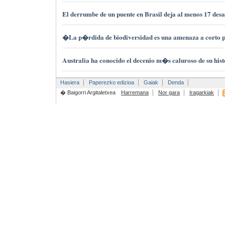
El derrumbe de un puente en Brasil deja al menos 17 des
�La p�rdida de biodiversidad es una amenaza a corto
Australia ha conocido el decenio m�s caluroso de su hist
Hasiera
Paperezko edizioa
Gaiak
Denda
� Baigorri Argitaletxea
Harremana
Nor gara
Iragarkiak