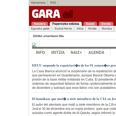
Harremana
RSS
Hasiera
Paperezko edizioa
Gaiak
Denda
Eguneko gaiak
Euskal Herria
Iritzia
Kirolak
Mundua
2010ko urtarrilaren 06a
EEUU suspende la repatriaci�n de los 91 yemen�es pr
La Casa Blanca anunció la suspensión de la repatriación d
que permanecen en Guantánamo, aunque Barack Obama insi
prisión de la base militar instalada en Cuba. El presidente
sistemas de seguridad fallaron de forma «potencialmente 
de diciembre y subrayó que esos fallos «no son aceptables
El kamikaze que mat� a siete miembros de la CIA en Jos
El autor del atentado que mató a siete miembros de la CIA 
Jost el 30 de diciembre era un espía jordano -país que co
actuaba como agente doble de Al-Qaeda, según informó la