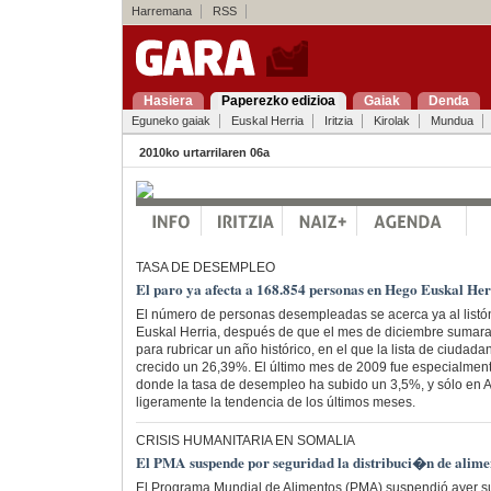
Harremana
RSS
Hasiera
Paperezko edizioa
Gaiak
Denda
Eguneko gaiak
Euskal Herria
Iritzia
Kirolak
Mundua
2010ko urtarrilaren 06a
TASA DE DESEMPLEO
El paro ya afecta a 168.854 personas en Hego Euskal Her
El número de personas desempleadas se acerca ya al listó
Euskal Herria, después de que el mes de diciembre sumar
para rubricar un año histórico, en el que la lista de ciud
crecido un 26,39%. El último mes de 2009 fue especialment
donde la tasa de desempleo ha subido un 3,5%, y sólo en A
ligeramente la tendencia de los últimos meses.
CRISIS HUMANITARIA EN SOMALIA
El PMA suspende por seguridad la distribuci�n de alimen
El Programa Mundial de Alimentos (PMA) suspendió ayer sus