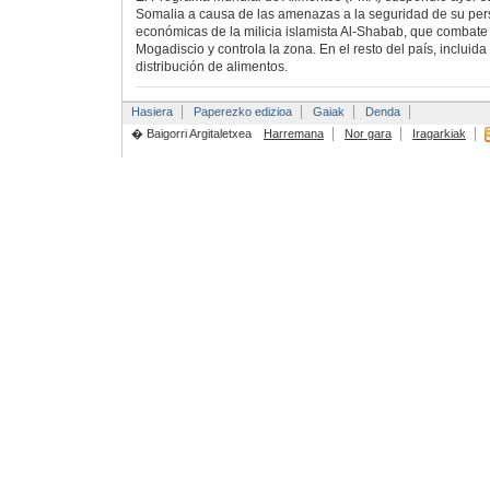
Somalia a causa de las amenazas a la seguridad de su pers
económicas de la milicia islamista Al-Shabab, que combate
Mogadiscio y controla la zona. En el resto del país, incluida
distribución de alimentos.
Hasiera
Paperezko edizioa
Gaiak
Denda
� Baigorri Argitaletxea
Harremana
Nor gara
Iragarkiak