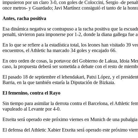
impusieron por un claro 3-0, con goles de Coloccini, Sergio -de penal
once metros- y Guardado; Javi Martínez consiguió el tanto de la honra
Antes, racha positiva
Esa dinámica negativa se contrapuso a la racha positiva que la escuad
penalti, sirvieron para imponerse por 1-2, donde la diana gallega fue 
En lo que se refiere a la estadística total, los leones han visitado 3
encuentros, el Athletic ha marcado 34 goles y encajado 66.
En otro orden de cosas, la portavoz del Gobierno de Lakua, Idoia Men
caso, la propuesta deberá ser sometida a debate con el resto de miemb
El pasado 18 de septiembre el lehendakari, Patxi López, y el preside
Barria, en la que también estaría la Diputación de Bizkaia.
El femenino, contra el Rayo
Sin tiempo para asimilar la derrota contra el Barcelona, el Athletic 
vapuleado al Levante por 4-0.
Etxeita será operado este próximo viernes en Munich de una pubalgia
El defensa del Athletic Xabier Etxeita será operado este próximo vie