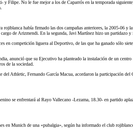
ti- y Filipe. No le fue mejor a los de Caparrós en la temporada siguient
.
ra rojiblanca había firmado las dos campañas anteriores, la 2005-06 y la
a cargo de Arizmendi. En la segunda, Javi Martínez hizo un partidazo y f
9 veces en competición liguera al Deportivo, de las que ha ganado sólo si
dia, anunció que su Ejecutivo ha planteado la instalación de un centr
ros de la sociedad.
nte del Athletic, Fernando García Macua, acordaron la participación de
femenino se enfrentará al Rayo Vallecano -Lezama, 18.30- en partido apl
rnes en Munich de una «pubalgia», según ha informado el club rojiblanc