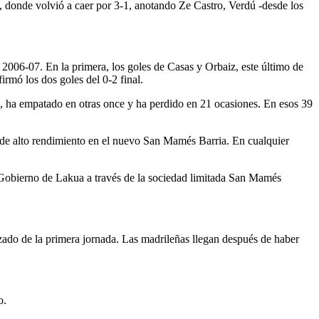
e, donde volvió a caer por 3-1, anotando Ze Castro, Verdú -desde los
 2006-07. En la primera, los goles de Casas y Orbaiz, este último de
irmó los dos goles del 0-2 final.
ete, ha empatado en otras once y ha perdido en 21 ocasiones. En esos 39
o de alto rendimiento en el nuevo San Mamés Barria. En cualquier
l Gobierno de Lakua a través de la sociedad limitada San Mamés
azado de la primera jornada. Las madrileñas llegan después de haber
o.