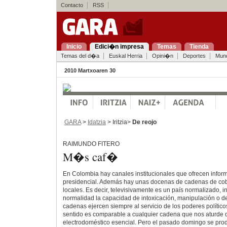
Contacto
RSS
Inicio
Edici�n impresa
Temas
Tienda
Temas del d�a
Euskal Herria
Opini�n
Deportes
Mun
2010 Martxoaren 30
GARA
>
Idatzia
> Iritzia>
De reojo
RAIMUNDO FITERO
M�s caf�
En Colombia hay canales institucionales que ofrecen infor
presidencial. Además hay unas docenas de cadenas de cobe
locales. Es decir, televisivamente es un país normalizado, 
normalidad la capacidad de intoxicación, manipulación o d
cadenas ejercen siempre al servicio de los poderes políticos
sentido es comparable a cualquier cadena que nos aturde 
electrodoméstico esencial. Pero el pasado domingo se pro