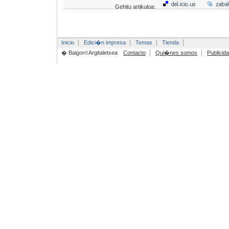
Gehitu artikuloa:
Inicio
Edici�n impresa
Temas
Tienda
� Baigorri Argitaletxea
Contacto
Qui�nes somos
Publicid