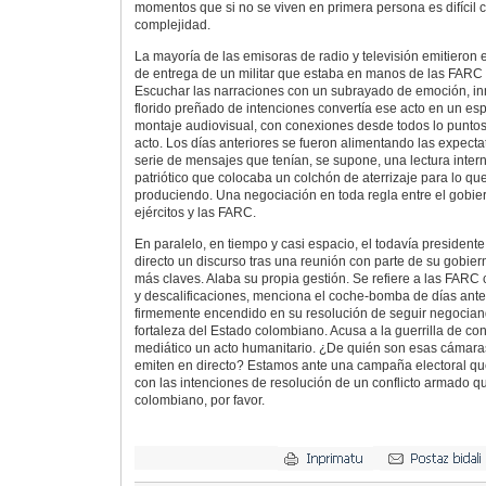
momentos que si no se viven en primera persona es difícil
complejidad.
La mayoría de las emisoras de radio y televisión emitieron e
de entrega de un militar que estaba en manos de las FARC
Escuchar las narraciones con un subrayado de emoción, in
florido preñado de intenciones convertía ese acto en un es
montaje audiovisual, con conexiones desde todos lo puntos
acto. Los días anteriores se fueron alimentando las expecta
serie de mensajes que tenían, se supone, una lectura inter
patriótico que colocaba un colchón de aterrizaje para lo qu
produciendo. Una negociación en toda regla entre el gobie
ejércitos y las FARC.
En paralelo, en tiempo y casi espacio, el todavía president
directo un discurso tras una reunión con parte de su gobier
más claves. Alaba su propia gestión. Se refiere a las FARC 
y descalificaciones, menciona el coche-bomba de días ante
firmemente encendido en su resolución de seguir negocian
fortaleza del Estado colombiano. Acusa a la guerrilla de co
mediático un acto humanitario. ¿De quién son esas cámara
emiten en directo? Estamos ante una campaña electoral que
con las intenciones de resolución de un conflicto armado 
colombiano, por favor.