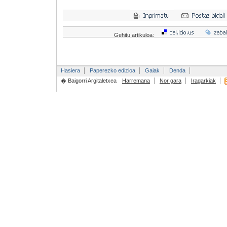
Gehitu artikuloa:
Hasiera
Paperezko edizioa
Gaiak
Denda
� Baigorri Argitaletxea
Harremana
Nor gara
Iragarkiak