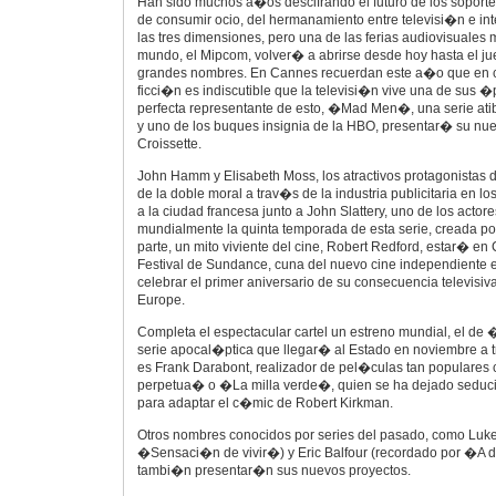
Han sido muchos a�os descifrando el futuro de los soport
de consumir ocio, del hermanamiento entre televisi�n e in
las tres dimensiones, pero una de las ferias audiovisuales
mundo, el Mipcom, volver� a abrirse desde hoy hasta el ju
grandes nombres. En Cannes recuerdan este a�o que en c
ficci�n es indiscutible que la televisi�n vive una de sus
perfecta representante de esto, �Mad Men�, una serie at
y uno de los buques insignia de la HBO, presentar� su n
Croissette.
John Hamm y Elisabeth Moss, los atractivos protagonistas 
de la doble moral a trav�s de la industria publicitaria en l
a la ciudad francesa junto a John Slattery, uno de los actore
mundialmente la quinta temporada de esta serie, creada po
parte, un mito viviente del cine, Robert Redford, estar� e
Festival de Sundance, cuna del nuevo cine independiente 
celebrar el primer aniversario de su consecuencia televisi
Europe.
Completa el espectacular cartel un estreno mundial, el d
serie apocal�ptica que llegar� al Estado en noviembre a 
es Frank Darabont, realizador de pel�culas tan popular
perpetua� o �La milla verde�, quien se ha dejado seduci
para adaptar el c�mic de Robert Kirkman.
Otros nombres conocidos por series del pasado, como Luke
�Sensaci�n de vivir�) y Eric Balfour (recordado por �A d
tambi�n presentar�n sus nuevos proyectos.