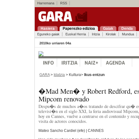
Harremana
RSS
Hasiera
Paperezko edizioa
Gaiak
Denda
Eguneko gaiak
Euskal Herria
Iritzia
Kirolak
Mundua
2010ko urriaren 04a
GARA
>
Idatzia
> Kultura>
Ikus-entzun
�Mad Men� y Robert Redford, est
Mipcom renovado
Despu�s de muchos a�os tratando de descifrar qu� es
televisi�n en el siglo XXI, la feria audiovisual Mipcom,
hoy en Cannes, vuelve a centrarse en el contenido y recup
visita de actores conocidos.
Mateo Sancho Cardiel (efe) | CANNES