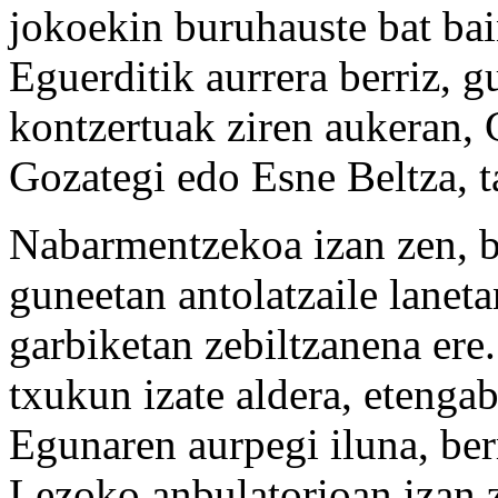
jokoekin buruhauste bat ba
Eguerditik aurrera berriz, g
kontzertuak ziren aukeran, 
Gozategi edo Esne Beltza, t
Nabarmentzekoa izan zen, b
guneetan antolatzaile laneta
garbiketan zebiltzanena ere
txukun izate aldera, etengab
Egunaren aurpegi iluna, berr
Lezoko anbulatorioan izan 