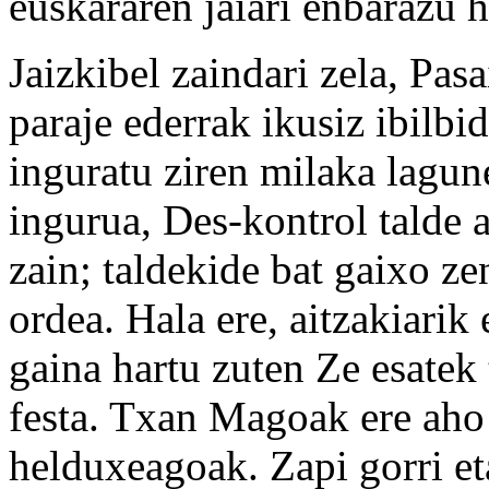
euskararen jaiari enbarazu h
Jaizkibel zaindari zela, Pas
paraje ederrak ikusiz ibilbid
inguratu ziren milaka lagun
ingurua, Des-kontrol talde 
zain; taldekide bat gaixo zen
ordea. Hala ere, aitzakiarik 
gaina hartu zuten Ze esatek
festa. Txan Magoak ere aho 
helduxeagoak. Zapi gorri eta