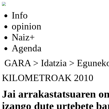
Info
opinion
Naiz+
Agenda
GARA
>
Idatzia
>
Eguneko
KILOMETROAK 2010
Jai arrakastatsuaren on
izango dute urtebete ba