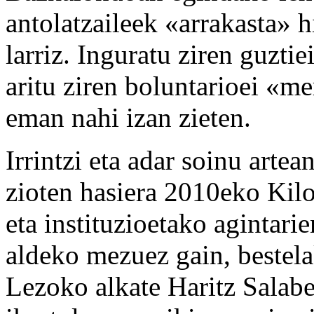
antolatzaileek «arrakasta» h
larriz. Inguratu ziren guzti
aritu ziren boluntarioei «
eman nahi izan zieten.
Irrintzi eta adar soinu art
zioten hasiera 2010eko Kilo
eta instituzioetako agintari
aldeko mezuez gain, bestelak
Lezoko alkate Haritz Salab