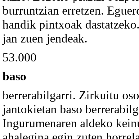
burruntzian erretzen. Eguerd
handik pintxoak dastatzeko.
jan zuen jendeak.
53.000
baso
berrerabilgarri. Zirkuitu oso
jantokietan baso berrerabilga
Ingurumenaren aldeko keinu
ahalegina egin zuten horrela