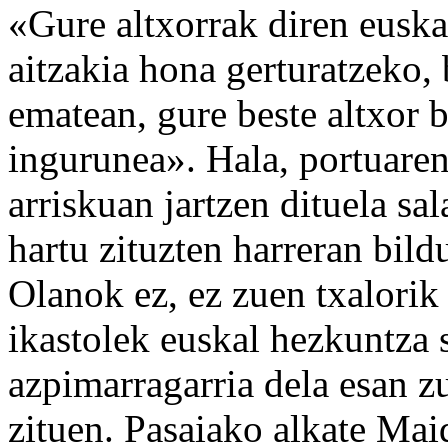
«Gure altxorrak diren euskar
aitzakia hona gerturatzeko, 
ematean, gure beste altxor 
ingurunea». Hala, portuaren
arriskuan jartzen dituela sa
hartu zituzten harreran bil
Olanok ez, ez zuen txalorik
ikastolek euskal hezkuntza 
azpimarragarria dela esan z
zituen. Pasaiako alkate Mai