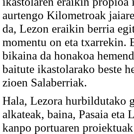
ikastolaren eraikin propioa 
aurtengo Kilometroak jaiar
da, Lezon eraikin berria egit
momentu on eta txarrekin. B
bikaina da honakoa hemendi
baitute ikastolarako beste h
zioen Salaberriak.
Hala, Lezora hurbildutako g
alkateak, baina, Pasaia eta
kanpo portuaren proiektuak