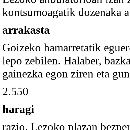
kontsumoagatik dozenaka art
arrakasta
Goizeko hamarretatik eguerdi
lepo zebilen. Halaber, bazk
gainezka egon ziren eta gun
2.550
haragi
razio. Lezoko plazan bezpera