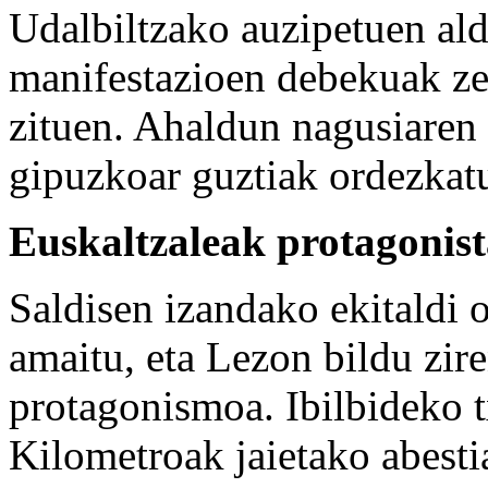
Udalbiltzako auzipetuen ald
manifestazioen debekuak zei
zituen. Ahaldun nagusiaren
gipuzkoar guztiak ordezkatu
Euskaltzaleak protagonis
Saldisen izandako ekitaldi o
amaitu, eta Lezon bildu zir
protagonismoa. Ibilbideko t
Kilometroak jaietako abesti