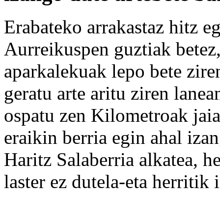
Erabateko arrakastaz hitz eg
Aurreikuspen guztiak betez,
aparkalekuak lepo bete zire
geratu arte aritu ziren lan
ospatu zen Kilometroak jaia
eraikin berria egin ahal iza
Haritz Salaberria alkatea, h
laster ez dutela-eta herritik