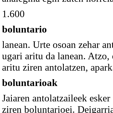
1.600
boluntario
lanean. Urte osoan zehar ant
ugari aritu da lanean. Atzo,
aritu ziren antolatzen, apar
boluntarioak
Jaiaren antolatzaileek esker
ziren boluntarioei. Deigarri