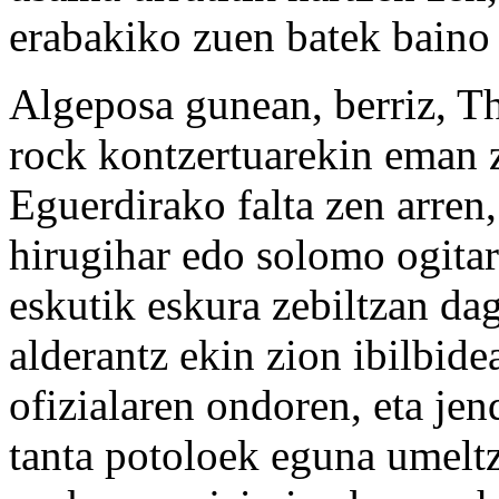
erabakiko zuen batek baino
Algeposa gunean, berriz, Th
rock kontzertuarekin eman z
Eguerdirako falta zen arren
hirugihar edo solomo ogitar
eskutik eskura zebiltzan da
alderantz ekin zion ibilbide
ofizialaren ondoren, eta jen
tanta potoloek eguna umeltz