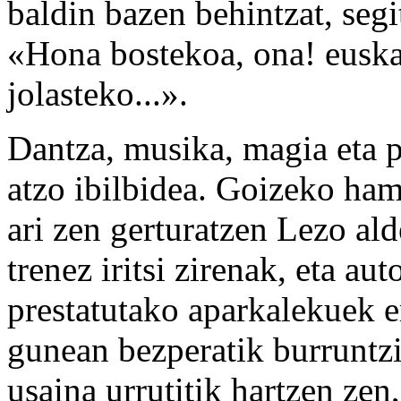
baldin bazen behintzat, seg
«Hona bostekoa, ona! euska
jolasteko...».
Dantza, musika, magia eta p
atzo ibilbidea. Goizeko ham
ari zen gerturatzen Lezo al
trenez iritsi zirenak, eta a
prestatutako aparkalekuek e
gunean bezperatik burruntzi
usaina urrutitik hartzen zen