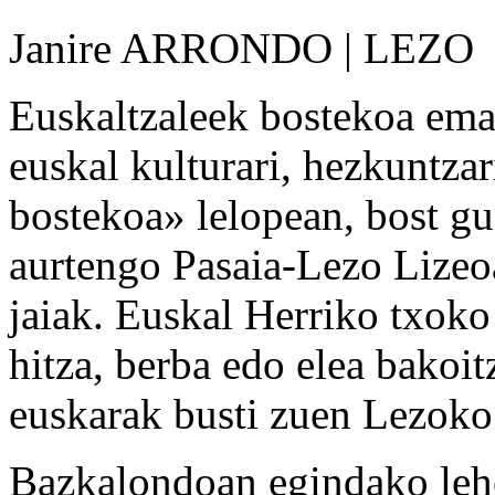
Janire ARRONDO | LEZO
Euskaltzaleek bostekoa ema
euskal kulturari, hezkuntza
bostekoa» lelopean, bost gu
aurtengo Pasaia-Lezo Lizeo
jaiak. Euskal Herriko txoko 
hitza, berba edo elea bakoit
euskarak busti zuen Lezoko 
Bazkalondoan egindako leh