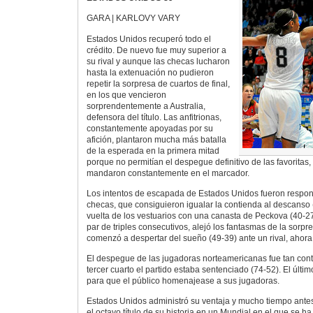
GARA | KARLOVY VARY
Estados Unidos recuperó todo el
crédito. De nuevo fue muy superior a
su rival y aunque las checas lucharon
hasta la extenuación no pudieron
repetir la sorpresa de cuartos de final,
en los que vencieron
sorprendentemente a Australia,
defensora del título. Las anfitrionas,
constantemente apoyadas por su
afición, plantaron mucha más batalla
de la esperada en la primera mitad
porque no permitían el despegue definitivo de las favoritas
mandaron constantemente en el marcador.
Los intentos de escapada de Estados Unidos fueron respon
checas, que consiguieron igualar la contienda al descanso 
vuelta de los vestuarios con una canasta de Peckova (40-27
par de triples consecutivos, alejó los fantasmas de la sorp
comenzó a despertar del sueño (49-39) ante un rival, ahora s
El despegue de las jugadoras norteamericanas fue tan contu
tercer cuarto el partido estaba sentenciado (74-52). El últim
para que el público homenajease a sus jugadoras.
Estados Unidos administró su ventaja y mucho tiempo antes 
el octavo título de su historia en un Mundial en el que se 