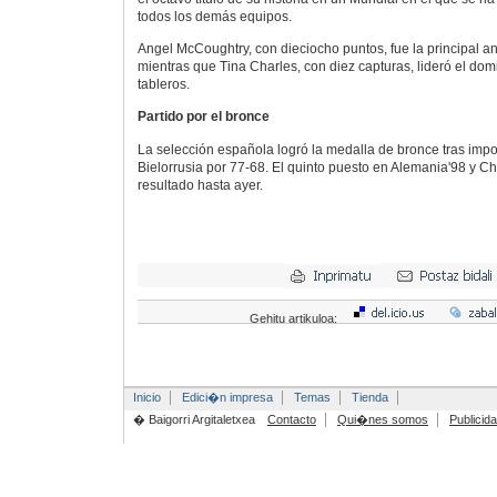
todos los demás equipos.
Angel McCoughtry, con dieciocho puntos, fue la principal ano
mientras que Tina Charles, con diez capturas, lideró el do
tableros.
Partido por el bronce
La selección española logró la medalla de bronce tras imp
Bielorrusia por 77-68. El quinto puesto en Alemania'98 y Ch
resultado hasta ayer.
Gehitu artikuloa:
Inicio
Edici�n impresa
Temas
Tienda
� Baigorri Argitaletxea
Contacto
Qui�nes somos
Publicid