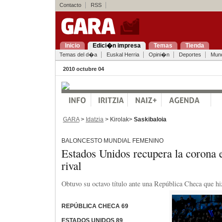
Contacto
RSS
Inicio
Edici�n impresa
Temas
Tienda
Temas del d�a
Euskal Herria
Opini�n
Deportes
Mun
2010 octubre 04
GARA
>
Idatzia
> Kirolak>
Saskibaloia
BALONCESTO MUNDIAL FEMENINO
Estados Unidos recupera la corona 
rival
Obtuvo su octavo título ante una República Checa que hi
REPÚBLICA CHECA 69
ESTADOS UNIDOS 89